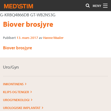
MENY
G-KRBQ4866DB GT-WB2N53G
Hjerte-Kar
Gå
Forstørre
Biover brosjyre
Nevrokirurgi
til
skrift
innholdet
Publisert
13. mars 2017
av
Hanne Waaler
Uro/Gyn
Biover brosjyre
Gastro
Øvrig kirurgi
Uro/Gyn
Plastisk kirurgi
Øye
INKONTINENS
KLIPS OG TENGER
Kompresjon / Arr
UROGYNEKOLOGI
Kontakt oss
UROLOGISKE IMPLANTAT