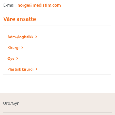
Om Medistim
E-mail:
norge@medistim.com
About Medistim
Våre ansatte
Leverandører
Adm./logistikk
Kirurgi
Øye
Plastisk kirurgi
Uro/Gyn