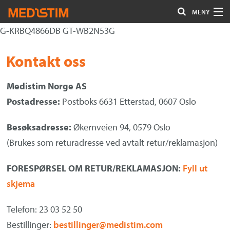
MENY
G-KRBQ4866DB GT-WB2N53G
Hjerte-Kar
Gå
Forstørre
Kontakt oss
Nevrokirurgi
til
skrift
innholdet
Uro/Gyn
Medistim Norge AS
Postadresse:
Postboks 6631 Etterstad, 0607 Oslo
Gastro
Øvrig kirurgi
Besøksadresse:
Økernveien 94, 0579 Oslo
(Brukes som returadresse ved avtalt retur/reklamasjon)
Plastisk kirurgi
FORESPØRSEL OM RETUR/REKLAMASJON:
Fyll ut
Øye
skjema
Kompresjon / Arr
Telefon: 23 03 52 50
Kontakt oss
Bestillinger:
bestillinger@medistim.com