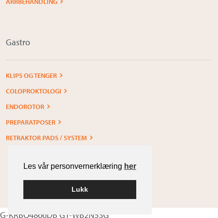
ARRBEHANDLING
Gastro
KLIPS OG TENGER
COLOPROKTOLOGI
ENDOROTOR
PREPARATPOSER
RETRAKTOR PADS / SYSTEM
Les vår personvernerklæring
her
Lukk
Built with
WordPress
G-KRBQ4866DB GT-WB2N53G