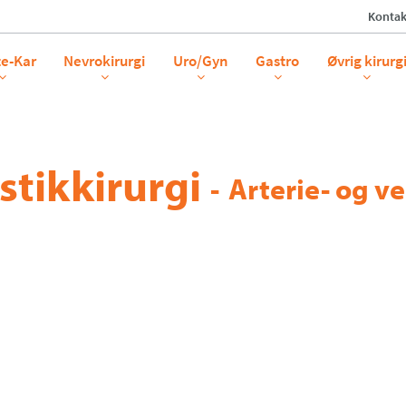
Kontak
te-Kar
Nevrokirurgi
Uro/Gyn
Gastro
Øvrig kirurg
stikkirurgi
-
Arterie- og 