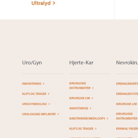
Ultralyd
Uro/Gyn
Hjerte-Kar
Nevrokiru
KIRURGISKE
INKONTINENS
DRENASJEKATE
INSTRUMENTER
KLIPS OG TENGER
DRENASJESYST
KIRURGISK LIM
UROGYNEKOLOGI
KIRURGISK LIM
ANASTOMOSE
KIRURGISKE
UROLOGISKE IMPLANTAT
KARSTRIKKER/MEDILOOPS
INSTRUMENTER
KLIPS OG TENGER
KRANIAL FIKSE