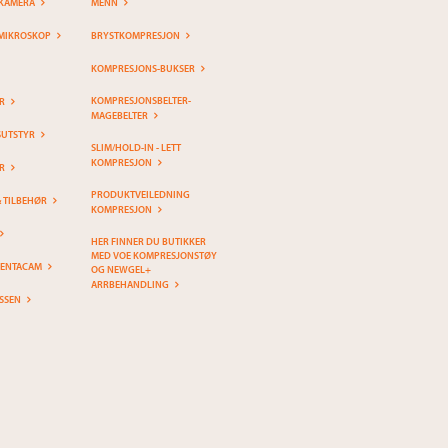
KAMERA
MENN
MIKROSKOP
BRYSTKOMPRESJON
KOMPRESJONS-BUKSER
KOMPRESJONSBELTER-
R
MAGEBELTER
SUTSTYR
SLIM/HOLD-IN - LETT
KOMPRESJON
R
PRODUKTVEILEDNING
& TILBEHØR
KOMPRESJON
HER FINNER DU BUTIKKER
MED VOE KOMPRESJONSTØY
PENTACAM
OG NEWGEL+
ARRBEHANDLING
SSEN