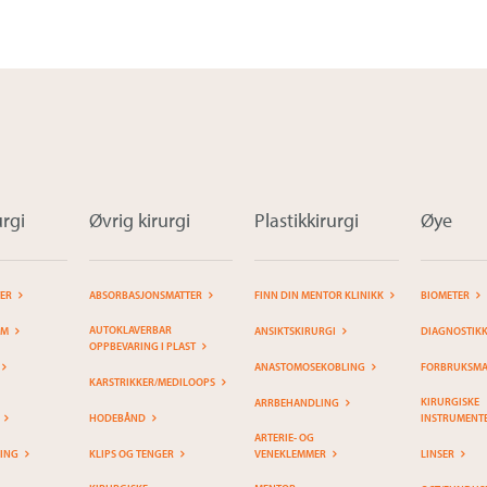
rgi
Øvrig kirurgi
Plastikkirurgi
Øye
TER
ABSORBASJONSMATTER
FINN DIN MENTOR KLINIKK
BIOMETER
AUTOKLAVERBAR
EM
ANSIKTSKIRURGI
DIAGNOSTIK
OPPBEVARING I PLAST
ANASTOMOSEKOBLING
FORBRUKSMAT
KARSTRIKKER/MEDILOOPS
KIRURGISKE
ARRBEHANDLING
HODEBÅND
INSTRUMENT
ARTERIE- OG
RING
KLIPS OG TENGER
VENEKLEMMER
LINSER