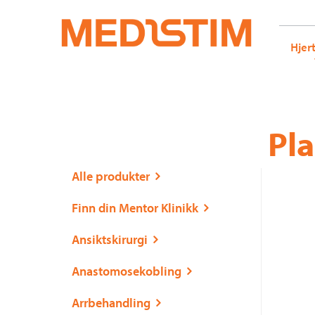
Medistim.no
G-KRBQ4866DB GT-WB2N53G
Hjer
Gå
Forstørre
Pla
til
skrift
innholdet
Alle produkter
Finn din Mentor Klinikk
Ansiktskirurgi
Anastomosekobling
Arrbehandling