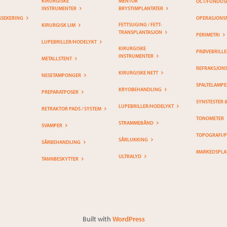
KIRURGISKE
MENTOR
OCT/FUNDUS
INSTRUMENTER
BRYSTIMPLANTATER
SSEKERING
OPERASJONS
FETTSUGING / FETT-
KIRURGISK LIM
TRANSPLANTASJON
PERIMETRI
LUPEBRILLER/HODELYKT
KIRURGISKE
PRØVEBRILLE
INSTRUMENTER
METALLSTENT
REFRAKSJON
KIRURGISKE NETT
NESETAMPONGER
SPALTELAMPE
KRYOBEHANDLING
PREPARATPOSER
SYNSTESTER 
LUPEBRILLER/HODELYKT
RETRAKTOR PADS / SYSTEM
TONOMETER
STRAMMEBÅND
SVAMPER
TOPOGRAFI/
SÅRLUKKING
SÅRBEHANDLING
MARKEDSPLA
ULTRALYD
TANNBESKYTTER
Built with
WordPress