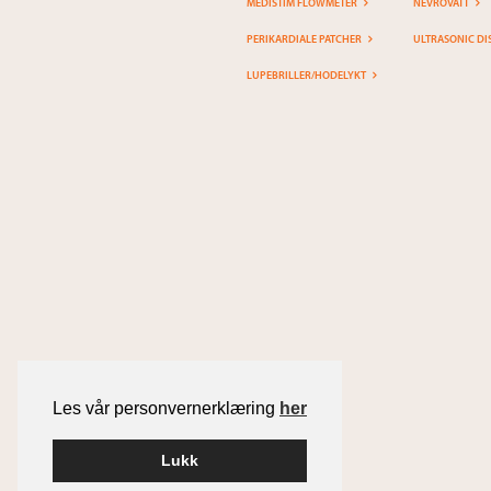
MEDISTIM FLOWMETER
NEVROVATT
PERIKARDIALE PATCHER
ULTRASONIC DI
LUPEBRILLER/HODELYKT
Les vår personvernerklæring
her
Lukk