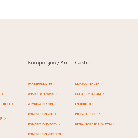
Kompresjon / Arr
Gastro
ARRBEHANDLING
KLIPS OG TENGER
K
ANSIKT / ØYEMASKER
COLOPROKTOLOGI
ERIELL
ARMKOMPRESJON
ENDOROTOR
KOMPRESJONS-BH
PREPARATPOSER
ER
KOMPRESJONS-BODY
RETRAKTOR PADS / SYSTEM
KOMPRESJONS-BODY/VEST