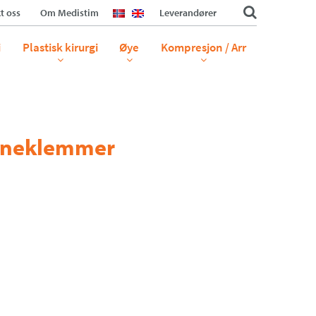
t oss
Om Medistim
Leverandører
i
Plastisk kirurgi
Øye
Kompresjon / Arr
veneklemmer