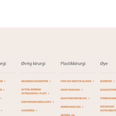
rgi
Øvrig kirurgi
Plastikkirurgi
Øye
TER
ABSORBASJONSMATTER
FINN DIN MENTOR KLINIKK
BIOMETER
AUTOKLAVERBAR
EM
ANSIKTSKIRURGI
DIAGNOSTIK
OPPBEVARING I PLAST
ANASTOMOSEKOBLING
FORBRUKSMAT
KARSTRIKKER/MEDILOOPS
KIRURGISKE
ARRBEHANDLING
HODEBÅND
INSTRUMENT
ARTERIE- OG