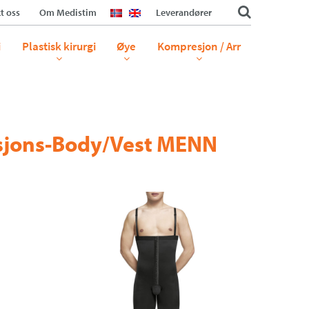
t oss
Om Medistim
Leverandører
i
Plastisk kirurgi
Øye
Kompresjon / Arr
jons-Body/Vest MENN