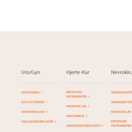
Uro/Gyn
Hjerte-Kar
Nevrokiru
KIRURGISKE
INKONTINENS
DRENASJEKATE
INSTRUMENTER
KLIPS OG TENGER
DRENASJESYST
KIRURGISK LIM
UROGYNEKOLOGI
KIRURGISK LIM
ANASTOMOSE
KIRURGISKE
UROLOGISKE IMPLANTAT
KARSTRIKKER/MEDILOOPS
INSTRUMENTER