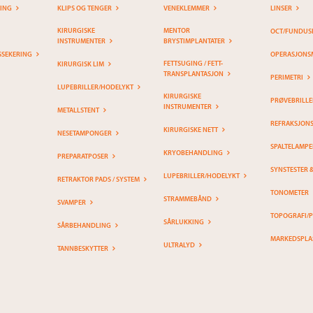
RING
KLIPS OG TENGER
VENEKLEMMER
LINSER
KIRURGISKE
MENTOR
OCT/FUNDUS
INSTRUMENTER
BRYSTIMPLANTATER
SSEKERING
OPERASJONS
FETTSUGING / FETT-
KIRURGISK LIM
TRANSPLANTASJON
PERIMETRI
LUPEBRILLER/HODELYKT
KIRURGISKE
PRØVEBRILLE
INSTRUMENTER
METALLSTENT
REFRAKSJON
KIRURGISKE NETT
NESETAMPONGER
SPALTELAMPE
KRYOBEHANDLING
PREPARATPOSER
SYNSTESTER 
LUPEBRILLER/HODELYKT
RETRAKTOR PADS / SYSTEM
TONOMETER
STRAMMEBÅND
SVAMPER
TOPOGRAFI/
SÅRLUKKING
SÅRBEHANDLING
MARKEDSPLA
ULTRALYD
TANNBESKYTTER