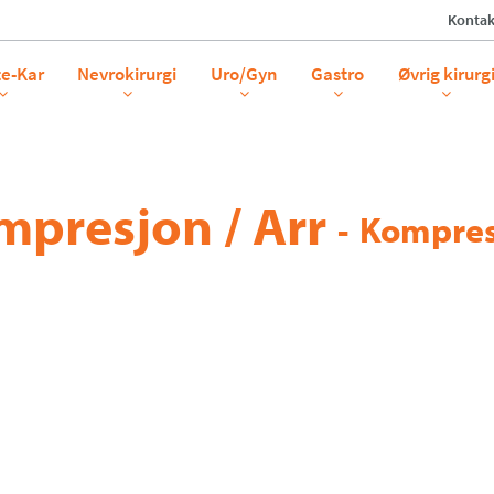
Kontak
te-Kar
Nevrokirurgi
Uro/Gyn
Gastro
Øvrig kirurg
mpresjon / Arr
-
Kompres