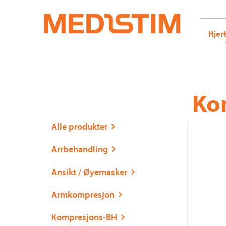
Medistim.no
G-KRBQ4866DB GT-WB2N53G
Hjer
Gå
Forstørre
Ko
til
skrift
innholdet
Alle produkter
Arrbehandling
Ansikt / Øyemasker
Armkompresjon
Kompresjons-BH