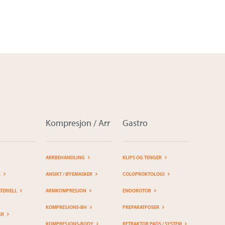
Kompresjon / Arr
Gastro
ARRBEHANDLING
KLIPS OG TENGER
K
ANSIKT / ØYEMASKER
COLOPROKTOLOGI
ERIELL
ARMKOMPRESJON
ENDOROTOR
KOMPRESJONS-BH
PREPARATPOSER
ER
KOMPRESJONS-BODY
RETRAKTOR PADS / SYSTEM