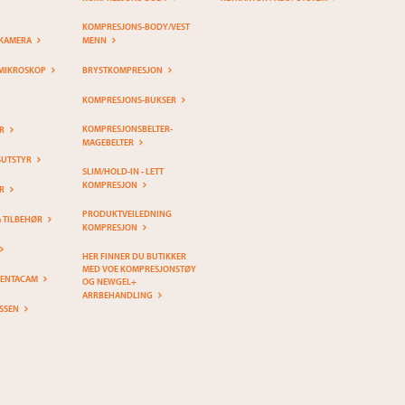
KOMPRESJONS-BODY/VEST
KAMERA
MENN
MIKROSKOP
BRYSTKOMPRESJON
KOMPRESJONS-BUKSER
KOMPRESJONSBELTER-
R
MAGEBELTER
SUTSTYR
SLIM/HOLD-IN - LETT
KOMPRESJON
R
PRODUKTVEILEDNING
& TILBEHØR
KOMPRESJON
HER FINNER DU BUTIKKER
MED VOE KOMPRESJONSTØY
PENTACAM
OG NEWGEL+
ARRBEHANDLING
SSEN