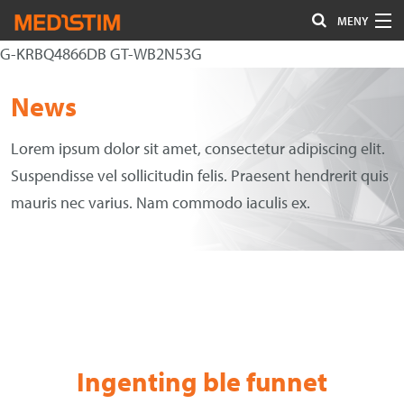
MENY
G-KRBQ4866DB GT-WB2N53G
Hjerte-Kar
Gå
Forstørre
News
Nevrokirurgi
til
skrift
innholdet
Uro/Gyn
Lorem ipsum dolor sit amet, consectetur adipiscing elit.
Suspendisse vel sollicitudin felis. Praesent hendrerit quis
Gastro
mauris nec varius. Nam commodo iaculis ex.
Øvrig kirurgi
Plastisk kirurgi
Øye
Kompresjon / Arr
Ingenting ble funnet
Kontakt oss