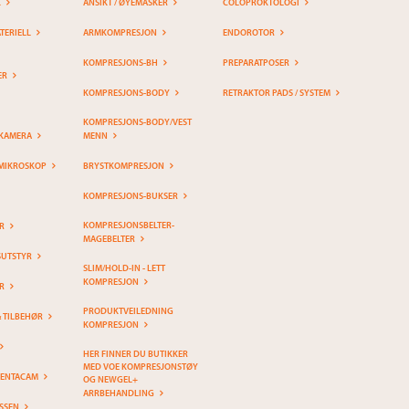
K
ANSIKT / ØYEMASKER
COLOPROKTOLOGI
ERIELL
ARMKOMPRESJON
ENDOROTOR
KOMPRESJONS-BH
PREPARATPOSER
ER
KOMPRESJONS-BODY
RETRAKTOR PADS / SYSTEM
KOMPRESJONS-BODY/VEST
KAMERA
MENN
MIKROSKOP
BRYSTKOMPRESJON
KOMPRESJONS-BUKSER
KOMPRESJONSBELTER-
R
MAGEBELTER
SUTSTYR
SLIM/HOLD-IN - LETT
KOMPRESJON
R
PRODUKTVEILEDNING
& TILBEHØR
KOMPRESJON
HER FINNER DU BUTIKKER
MED VOE KOMPRESJONSTØY
PENTACAM
OG NEWGEL+
ARRBEHANDLING
SSEN