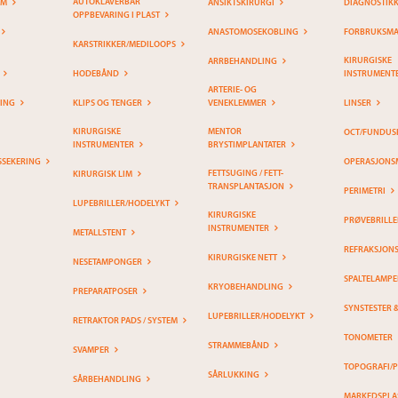
AUTOKLAVERBAR
EM
ANSIKTSKIRURGI
DIAGNOSTIK
OPPBEVARING I PLAST
ANASTOMOSEKOBLING
FORBRUKSMAT
KARSTRIKKER/MEDILOOPS
KIRURGISKE
ARRBEHANDLING
HODEBÅND
INSTRUMENT
ARTERIE- OG
RING
KLIPS OG TENGER
VENEKLEMMER
LINSER
KIRURGISKE
MENTOR
OCT/FUNDUS
INSTRUMENTER
BRYSTIMPLANTATER
SSEKERING
OPERASJONS
FETTSUGING / FETT-
KIRURGISK LIM
TRANSPLANTASJON
PERIMETRI
LUPEBRILLER/HODELYKT
KIRURGISKE
PRØVEBRILLE
INSTRUMENTER
METALLSTENT
REFRAKSJON
KIRURGISKE NETT
NESETAMPONGER
SPALTELAMPE
KRYOBEHANDLING
PREPARATPOSER
SYNSTESTER 
LUPEBRILLER/HODELYKT
RETRAKTOR PADS / SYSTEM
TONOMETER
STRAMMEBÅND
SVAMPER
TOPOGRAFI/
SÅRLUKKING
SÅRBEHANDLING
MARKEDSPLA