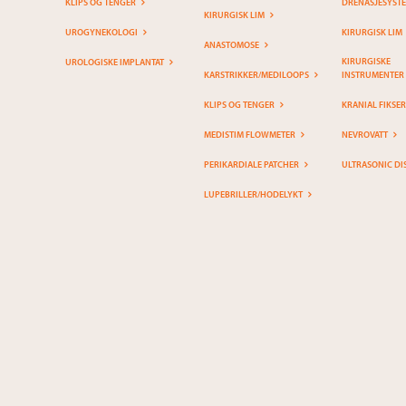
KLIPS OG TENGER
DRENASJESYST
KIRURGISK LIM
UROGYNEKOLOGI
KIRURGISK LIM
ANASTOMOSE
KIRURGISKE
UROLOGISKE IMPLANTAT
KARSTRIKKER/MEDILOOPS
INSTRUMENTER
KLIPS OG TENGER
KRANIAL FIKSE
MEDISTIM FLOWMETER
NEVROVATT
PERIKARDIALE PATCHER
ULTRASONIC DI
LUPEBRILLER/HODELYKT