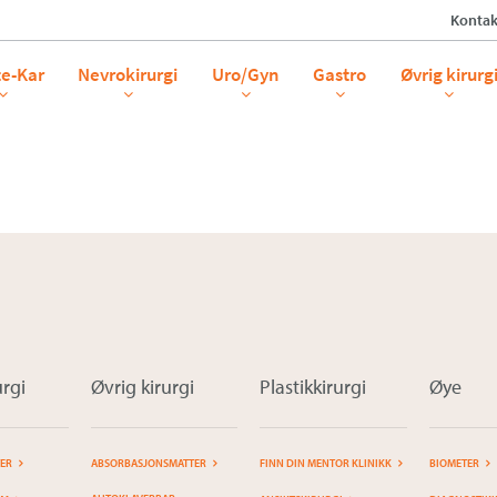
Kontak
OSA SLØYFE 2021
te-Kar
Nevrokirurgi
Uro/Gyn
Gastro
Øvrig kirurg
rgi
Øvrig kirurgi
Plastikkirurgi
Øye
TER
ABSORBASJONSMATTER
FINN DIN MENTOR KLINIKK
BIOMETER