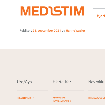
Medistim.no
G-KRBQ4866DB GT-WB2N53G
Vi støtter R
Gå
Forstørre
Hjer
til
skrift
innholdet
Publisert
28. september 2021
av
Hanne Waaler
Uro/Gyn
Hjerte-Kar
Nevrokiru
KIRURGISKE
INKONTINENS
DRENASJEKATE
INSTRUMENTER