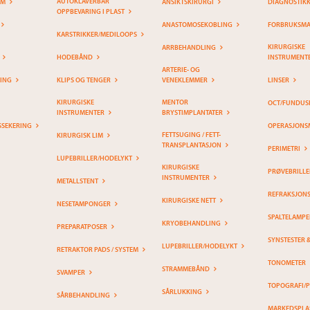
AUTOKLAVERBAR
EM
ANSIKTSKIRURGI
DIAGNOSTIK
OPPBEVARING I PLAST
ANASTOMOSEKOBLING
FORBRUKSMAT
KARSTRIKKER/MEDILOOPS
KIRURGISKE
ARRBEHANDLING
HODEBÅND
INSTRUMENT
ARTERIE- OG
RING
KLIPS OG TENGER
VENEKLEMMER
LINSER
KIRURGISKE
MENTOR
OCT/FUNDUS
INSTRUMENTER
BRYSTIMPLANTATER
SSEKERING
OPERASJONS
FETTSUGING / FETT-
KIRURGISK LIM
TRANSPLANTASJON
PERIMETRI
LUPEBRILLER/HODELYKT
KIRURGISKE
PRØVEBRILLE
INSTRUMENTER
METALLSTENT
REFRAKSJON
KIRURGISKE NETT
NESETAMPONGER
SPALTELAMPE
KRYOBEHANDLING
PREPARATPOSER
SYNSTESTER 
LUPEBRILLER/HODELYKT
RETRAKTOR PADS / SYSTEM
TONOMETER
STRAMMEBÅND
SVAMPER
TOPOGRAFI/
SÅRLUKKING
SÅRBEHANDLING
MARKEDSPLA