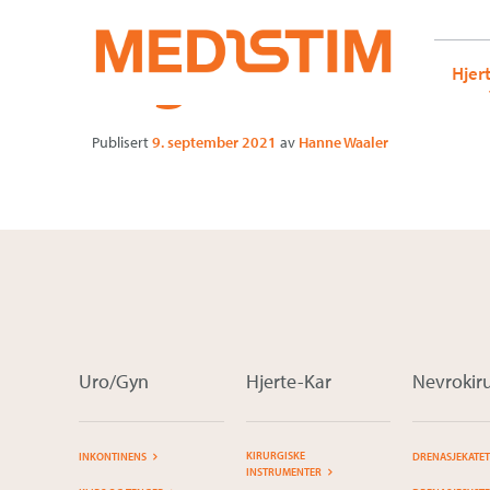
Medistim.no
G-KRBQ4866DB GT-WB2N53G
Vigdis
Gå
Forstørre
Hjer
til
skrift
innholdet
Publisert
9. september 2021
av
Hanne Waaler
Uro/Gyn
Hjerte-Kar
Nevrokiru
KIRURGISKE
INKONTINENS
DRENASJEKATE
INSTRUMENTER