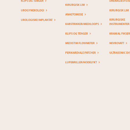
KLIPS OG TENGER
DRENASJESYST
KIRURGISK LIM
UROGYNEKOLOGI
KIRURGISK LIM
ANASTOMOSE
KIRURGISKE
UROLOGISKE IMPLANTAT
KARSTRIKKER/MEDILOOPS
INSTRUMENTER
KLIPS OG TENGER
KRANIAL FIKSE
MEDISTIM FLOWMETER
NEVROVATT
PERIKARDIALE PATCHER
ULTRASONIC DI
LUPEBRILLER/HODELYKT