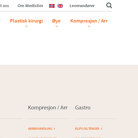
t oss
Om Medistim
Leverandører
i
Plastisk kirurgi
Øye
Kompresjon / Arr
Kompresjon / Arr
Gastro
ARRBEHANDLING
KLIPS OG TENGER