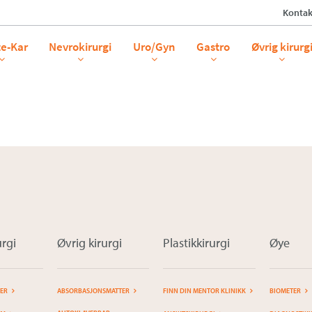
Kontak
te-Kar
Nevrokirurgi
Uro/Gyn
Gastro
Øvrig kirurg
rgi
Øvrig kirurgi
Plastikkirurgi
Øye
TER
ABSORBASJONSMATTER
FINN DIN MENTOR KLINIKK
BIOMETER