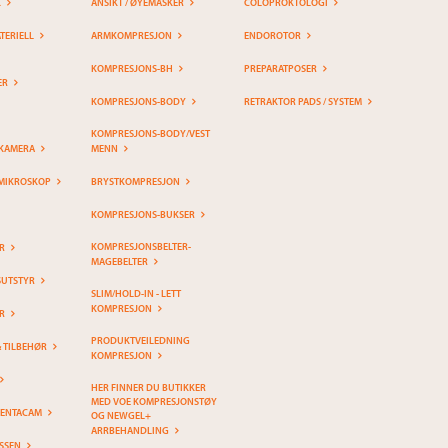
K
ANSIKT / ØYEMASKER
COLOPROKTOLOGI
ERIELL
ARMKOMPRESJON
ENDOROTOR
KOMPRESJONS-BH
PREPARATPOSER
ER
KOMPRESJONS-BODY
RETRAKTOR PADS / SYSTEM
KOMPRESJONS-BODY/VEST
KAMERA
MENN
MIKROSKOP
BRYSTKOMPRESJON
KOMPRESJONS-BUKSER
KOMPRESJONSBELTER-
R
MAGEBELTER
SUTSTYR
SLIM/HOLD-IN - LETT
KOMPRESJON
R
PRODUKTVEILEDNING
& TILBEHØR
KOMPRESJON
HER FINNER DU BUTIKKER
MED VOE KOMPRESJONSTØY
PENTACAM
OG NEWGEL+
ARRBEHANDLING
SSEN