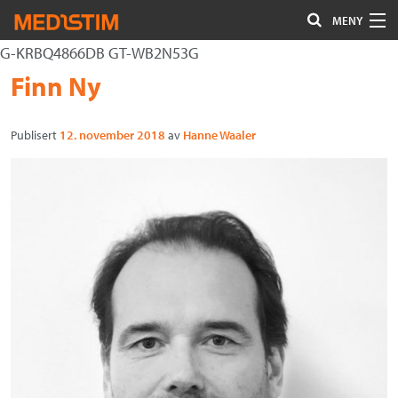
MENY
G-KRBQ4866DB GT-WB2N53G
Hjerte-Kar
Gå
Forstørre
Finn Ny
Nevrokirurgi
til
skrift
innholdet
Publisert
12. november 2018
av
Hanne Waaler
Uro/Gyn
Gastro
Øvrig kirurgi
Plastisk kirurgi
Øye
Kompresjon / Arr
Kontakt oss