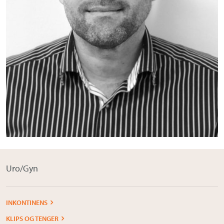
Om Medistim
About Medistim
Leverandører
Uro/Gyn
INKONTINENS
KLIPS OG TENGER