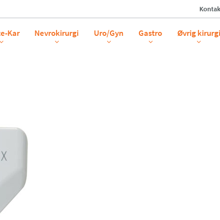
Kontak
e
te-Kar
Nevrokirurgi
Uro/Gyn
Gastro
Øvrig kirurg