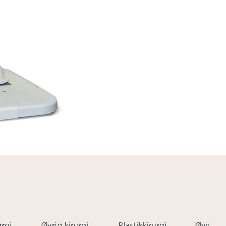
rgi
Øvrig kirurgi
Plastikkirurgi
Øye