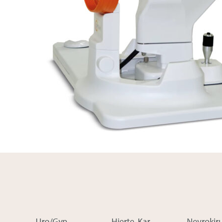
Uro/Gyn
Hjerte-Kar
Nevrokiru