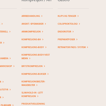
ARRBEHANDLING
KLIPS OG TENGER
K
ANSIKT / ØYEMASKER
COLOPROKTOLOGI
ERIELL
ARMKOMPRESJON
ENDOROTOR
KOMPRESJONS-BH
PREPARATPOSER
ER
KOMPRESJONS-BODY
RETRAKTOR PADS / SYSTEM
KOMPRESJONS-BODY/VEST
KAMERA
MENN
MIKROSKOP
BRYSTKOMPRESJON
KOMPRESJONS-BUKSER
KOMPRESJONSBELTER-
R
MAGEBELTER
SUTSTYR
SLIM/HOLD-IN - LETT
KOMPRESJON
R
PRODUKTVEILEDNING
& TILBEHØR