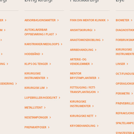
TER
ABSORBASJONSMATTER
FINN DIN MENTOR KLINIKK
BIOMETER
AUTOKLAVERBAR
EM
ANSIKTSKIRURGI
DIAGNOSTIK
OPPBEVARING I PLAST
ANASTOMOSEKOBLING
FORBRUKSMAT
KARSTRIKKER/MEDILOOPS
KIRURGISKE
ARRBEHANDLING
HODEBÅND
INSTRUMENT
ARTERIE- OG
RING
KLIPS OG TENGER
VENEKLEMMER
LINSER
KIRURGISKE
MENTOR
OCT/FUNDUS
INSTRUMENTER
BRYSTIMPLANTATER
SSEKERING
OPERASJONS
FETTSUGING / FETT-
KIRURGISK LIM
TRANSPLANTASJON
PERIMETRI
LUPEBRILLER/HODELYKT
KIRURGISKE
PRØVEBRILLE
INSTRUMENTER
METALLSTENT
REFRAKSJON
KIRURGISKE NETT
NESETAMPONGER
SPALTELAMPE
KRYOBEHANDLING
PREPARATPOSER
SYNSTESTER 