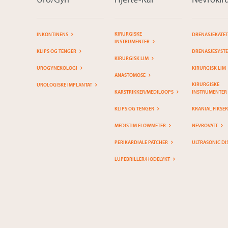
KIRURGISKE
INKONTINENS
DRENASJEKATE
INSTRUMENTER
KLIPS OG TENGER
DRENASJESYST
KIRURGISK LIM
UROGYNEKOLOGI
KIRURGISK LIM
ANASTOMOSE
KIRURGISKE
UROLOGISKE IMPLANTAT
KARSTRIKKER/MEDILOOPS
INSTRUMENTER
KLIPS OG TENGER
KRANIAL FIKSE
MEDISTIM FLOWMETER
NEVROVATT
PERIKARDIALE PATCHER
ULTRASONIC DI
LUPEBRILLER/HODELYKT