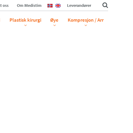
t oss
Om Medistim
Leverandører
i
Plastisk kirurgi
Øye
Kompresjon / Arr