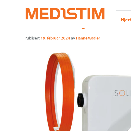
Medistim.no
G-KRBQ4866DB GT-WB2N53G
Solix Optovu
Gå
Forstørre
Hjer
til
skrift
innholdet
Publisert
19. februar 2024
av
Hanne Waaler