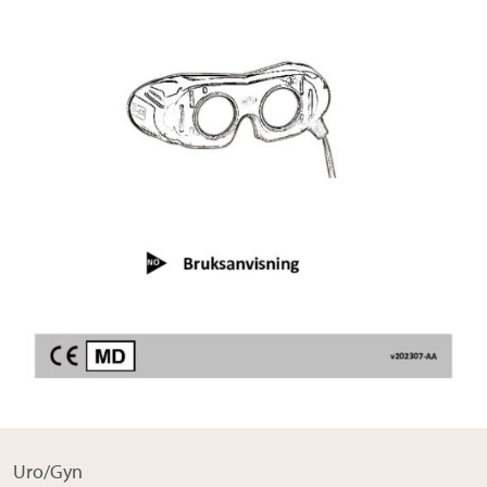
Om Medistim
About Medistim
Leverandører
Uro/Gyn