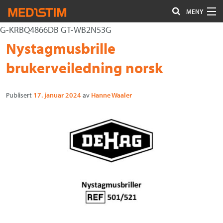
MENY
G-KRBQ4866DB GT-WB2N53G
Hjerte-Kar
Gå
Forstørre
Nystagmusbrille
Nevrokirurgi
til
skrift
brukerveiledning norsk
innholdet
Uro/Gyn
Publisert
17. januar 2024
av
Hanne Waaler
Gastro
Øvrig kirurgi
Plastisk kirurgi
Øye
Kompresjon / Arr
Kontakt oss