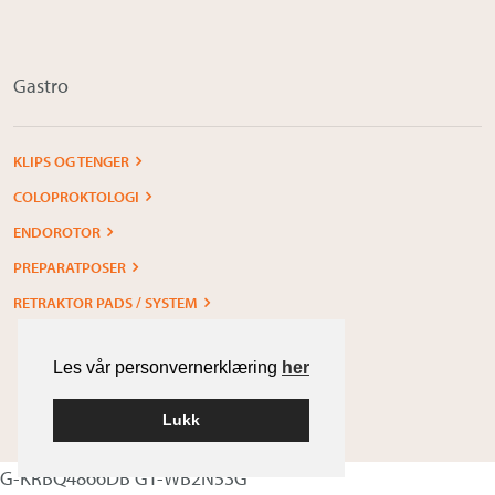
Gastro
KLIPS OG TENGER
COLOPROKTOLOGI
ENDOROTOR
PREPARATPOSER
RETRAKTOR PADS / SYSTEM
Les vår personvernerklæring
her
Lukk
Built with
WordPress
G-KRBQ4866DB GT-WB2N53G