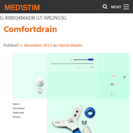
MENY
G-KRBQ4866DB GT-WB2N53G
Hjerte-Kar
Gå
Forstørre
Comfortdrain
Nevrokirurgi
til
skrift
innholdet
Publisert
5. desember 2023
av
Hanne Waaler
Uro/Gyn
Gastro
Øvrig kirurgi
Plastisk kirurgi
Øye
Kompresjon / Arr
Kontakt oss