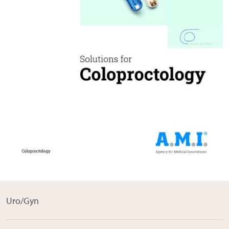
Om Medistim
About Medistim
Leverandører
Uro/Gyn