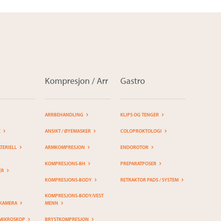
Kompresjon / Arr
Gastro
ARRBEHANDLING
KLIPS OG TENGER
K
ANSIKT / ØYEMASKER
COLOPROKTOLOGI
ERIELL
ARMKOMPRESJON
ENDOROTOR
KOMPRESJONS-BH
PREPARATPOSER
ER
KOMPRESJONS-BODY
RETRAKTOR PADS / SYSTEM
KOMPRESJONS-BODY/VEST
KAMERA
MENN
MIKROSKOP
BRYSTKOMPRESJON