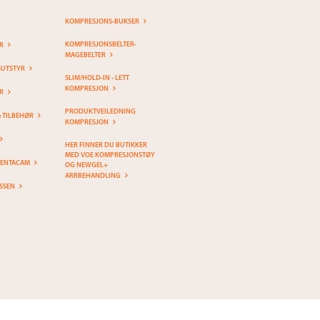
KOMPRESJONS-BUKSER
KOMPRESJONSBELTER-
R
MAGEBELTER
SUTSTYR
SLIM/HOLD-IN - LETT
KOMPRESJON
R
PRODUKTVEILEDNING
& TILBEHØR
KOMPRESJON
HER FINNER DU BUTIKKER
MED VOE KOMPRESJONSTØY
PENTACAM
OG NEWGEL+
ARRBEHANDLING
SSEN