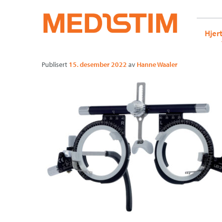
Medistim.no
G-KRBQ4866DB GT-WB2N53G
UB3+
Gå
Forstørre
Hjer
til
skrift
innholdet
Publisert
15. desember 2022
av
Hanne Waaler