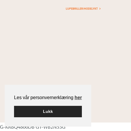
LUPEBRILLER/HODELYKT
Les vår personvernerklæring
her
Lukk
G-KRBQ4866DB GT-WB2N53G