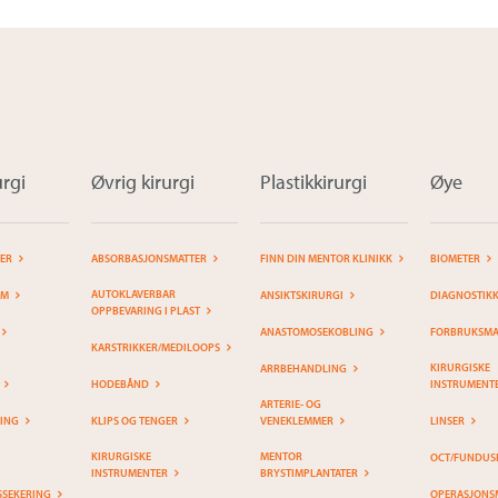
rgi
Øvrig kirurgi
Plastikkirurgi
Øye
TER
ABSORBASJONSMATTER
FINN DIN MENTOR KLINIKK
BIOMETER
AUTOKLAVERBAR
EM
ANSIKTSKIRURGI
DIAGNOSTIK
OPPBEVARING I PLAST
ANASTOMOSEKOBLING
FORBRUKSMAT
KARSTRIKKER/MEDILOOPS
KIRURGISKE
ARRBEHANDLING
HODEBÅND
INSTRUMENT
ARTERIE- OG
RING
KLIPS OG TENGER
VENEKLEMMER
LINSER
KIRURGISKE
MENTOR
OCT/FUNDUS
INSTRUMENTER
BRYSTIMPLANTATER
SSEKERING
OPERASJONS