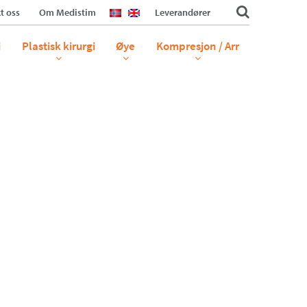
t oss
Om Medistim
Leverandører
i
Plastisk kirurgi
Øye
Kompresjon / Arr