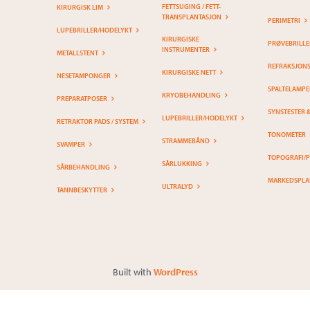
FETTSUGING / FETT-
KIRURGISK LIM
TRANSPLANTASJON
PERIMETRI
LUPEBRILLER/HODELYKT
KIRURGISKE
PRØVEBRILLE
INSTRUMENTER
METALLSTENT
REFRAKSJON
KIRURGISKE NETT
NESETAMPONGER
SPALTELAMPE
KRYOBEHANDLING
PREPARATPOSER
SYNSTESTER 
LUPEBRILLER/HODELYKT
RETRAKTOR PADS / SYSTEM
TONOMETER
STRAMMEBÅND
SVAMPER
TOPOGRAFI/
SÅRLUKKING
SÅRBEHANDLING
MARKEDSPLA
ULTRALYD
TANNBESKYTTER
Built with
WordPress