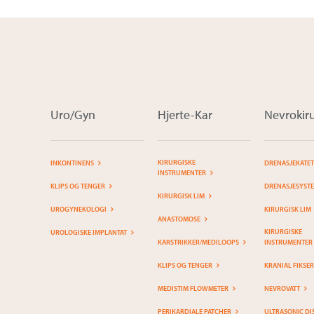
Uro/Gyn
Hjerte-Kar
Nevrokiru
KIRURGISKE
INKONTINENS
DRENASJEKATE
INSTRUMENTER
KLIPS OG TENGER
DRENASJESYST
KIRURGISK LIM
UROGYNEKOLOGI
KIRURGISK LIM
ANASTOMOSE
KIRURGISKE
UROLOGISKE IMPLANTAT
KARSTRIKKER/MEDILOOPS
INSTRUMENTER
KLIPS OG TENGER
KRANIAL FIKSE
MEDISTIM FLOWMETER
NEVROVATT
PERIKARDIALE PATCHER
ULTRASONIC DI