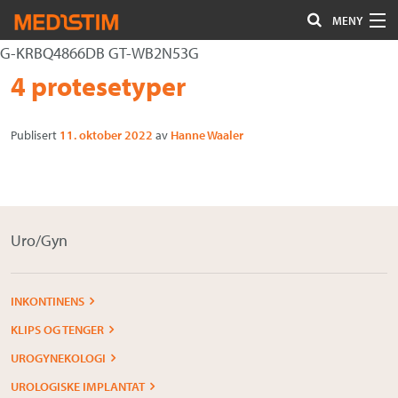
MENY
G-KRBQ4866DB GT-WB2N53G
Hjerte-Kar
Gå
Forstørre
4 protesetyper
Nevrokirurgi
til
skrift
innholdet
Publisert
11. oktober 2022
av
Hanne Waaler
Uro/Gyn
Gastro
Øvrig kirurgi
Uro/Gyn
Plastisk kirurgi
Øye
INKONTINENS
KLIPS OG TENGER
Kompresjon / Arr
UROGYNEKOLOGI
Kontakt oss
UROLOGISKE IMPLANTAT