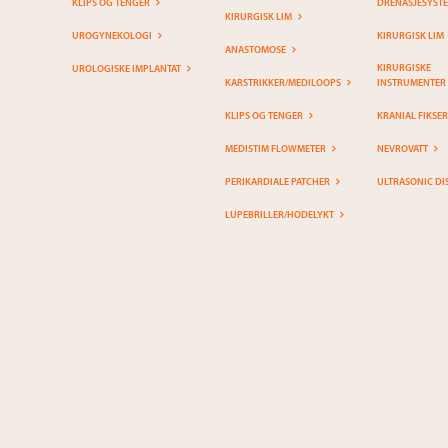
KLIPS OG TENGER
DRENASJESYST
KIRURGISK LIM
UROGYNEKOLOGI
KIRURGISK LIM
ANASTOMOSE
KIRURGISKE
UROLOGISKE IMPLANTAT
KARSTRIKKER/MEDILOOPS
INSTRUMENTER
KLIPS OG TENGER
KRANIAL FIKSE
MEDISTIM FLOWMETER
NEVROVATT
PERIKARDIALE PATCHER
ULTRASONIC DI
LUPEBRILLER/HODELYKT