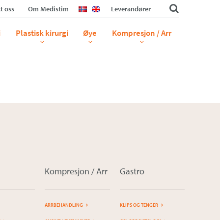
t oss
Om Medistim
Leverandører
i
Plastisk kirurgi
Øye
Kompresjon / Arr
Kompresjon / Arr
Gastro
ARRBEHANDLING
KLIPS OG TENGER