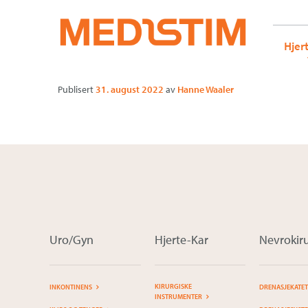
Medistim.no
G-KRBQ4866DB GT-WB2N53G
i-Stitch_Deta
Gå
Forstørre
Hjer
til
skrift
innholdet
Publisert
31. august 2022
av
Hanne Waaler
Uro/Gyn
Hjerte-Kar
Nevrokiru
KIRURGISKE
INKONTINENS
DRENASJEKATE
INSTRUMENTER