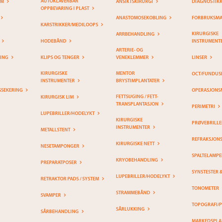
AUTOKLAVERBAR
EM
ANSIKTSKIRURGI
DIAGNOSTIK
OPPBEVARING I PLAST
ANASTOMOSEKOBLING
FORBRUKSMAT
KARSTRIKKER/MEDILOOPS
KIRURGISKE
ARRBEHANDLING
HODEBÅND
INSTRUMENT
ARTERIE- OG
RING
KLIPS OG TENGER
VENEKLEMMER
LINSER
KIRURGISKE
MENTOR
OCT/FUNDUS
INSTRUMENTER
BRYSTIMPLANTATER
SSEKERING
OPERASJONS
FETTSUGING / FETT-
KIRURGISK LIM
TRANSPLANTASJON
PERIMETRI
LUPEBRILLER/HODELYKT
KIRURGISKE
PRØVEBRILLE
INSTRUMENTER
METALLSTENT
REFRAKSJON
KIRURGISKE NETT
NESETAMPONGER
SPALTELAMPE
KRYOBEHANDLING
PREPARATPOSER
SYNSTESTER 
LUPEBRILLER/HODELYKT
RETRAKTOR PADS / SYSTEM
TONOMETER
STRAMMEBÅND
SVAMPER
TOPOGRAFI/
SÅRLUKKING
SÅRBEHANDLING
MARKEDSPLA