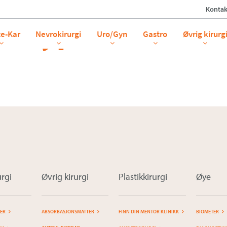
Kontak
il dypetset
te-Kar
Nevrokirurgi
Uro/Gyn
Gastro
Øvrig kirurg
rgi
Øvrig kirurgi
Plastikkirurgi
Øye
TER
ABSORBASJONSMATTER
FINN DIN MENTOR KLINIKK
BIOMETER