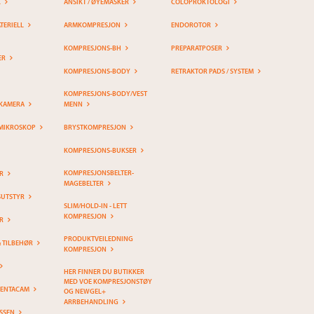
K
ANSIKT / ØYEMASKER
COLOPROKTOLOGI
ERIELL
ARMKOMPRESJON
ENDOROTOR
KOMPRESJONS-BH
PREPARATPOSER
ER
KOMPRESJONS-BODY
RETRAKTOR PADS / SYSTEM
KOMPRESJONS-BODY/VEST
KAMERA
MENN
MIKROSKOP
BRYSTKOMPRESJON
KOMPRESJONS-BUKSER
KOMPRESJONSBELTER-
R
MAGEBELTER
SUTSTYR
SLIM/HOLD-IN - LETT
KOMPRESJON
R
PRODUKTVEILEDNING
& TILBEHØR
KOMPRESJON
HER FINNER DU BUTIKKER
MED VOE KOMPRESJONSTØY
PENTACAM
OG NEWGEL+
ARRBEHANDLING
SSEN