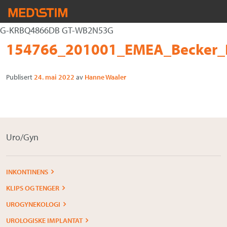
G-KRBQ4866DB GT-WB2N53G
Hjerte-Kar
Gå
Forstørre
154766_201001_EMEA_Becker_P
Nevrokirurgi
til
skrift
innholdet
Publisert
24. mai 2022
av
Hanne Waaler
Uro/Gyn
Gastro
Øvrig kirurgi
Uro/Gyn
Plastisk kirurgi
Øye
INKONTINENS
KLIPS OG TENGER
Kompresjon / Arr
UROGYNEKOLOGI
Kontakt oss
UROLOGISKE IMPLANTAT