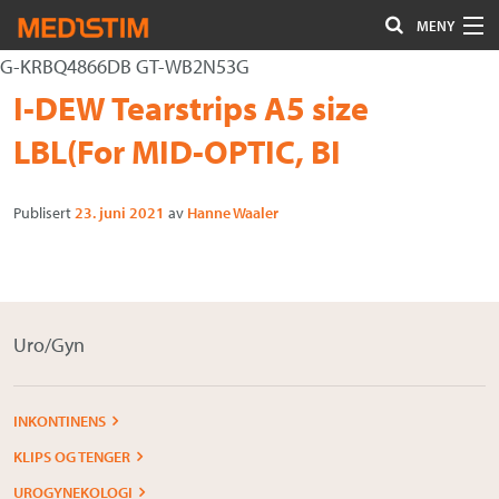
MENY
G-KRBQ4866DB GT-WB2N53G
Hjerte-Kar
Gå
Forstørre
I-DEW Tearstrips A5 size
Nevrokirurgi
til
skrift
LBL(For MID-OPTIC, BI
innholdet
Uro/Gyn
Publisert
23. juni 2021
av
Hanne Waaler
Gastro
Øvrig kirurgi
Plastisk kirurgi
Uro/Gyn
Øye
Kompresjon / Arr
INKONTINENS
KLIPS OG TENGER
Kontakt oss
UROGYNEKOLOGI