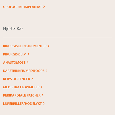
Om Medistim
UROLOGISKE IMPLANTAT
About Medistim
Leverandører
Hjerte-Kar
KIRURGISKE INSTRUMENTER
KIRURGISK LIM
ANASTOMOSE
KARSTRIKKER/MEDILOOPS
KLIPS OG TENGER
MEDISTIM FLOWMETER
PERIKARDIALE PATCHER
LUPEBRILLER/HODELYKT