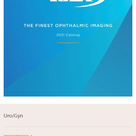
Om Medistim
About Medistim
Leverandører
Uro/Gyn