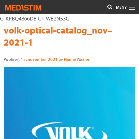
MENY
G-KRBQ4866DB GT-WB2N53G
Hjerte-Kar
Gå
Forstørre
volk-optical-catalog_nov–
Nevrokirurgi
til
skrift
2021-1
innholdet
Uro/Gyn
Publisert
15. november 2021
av
Hanne Waaler
Gastro
Øvrig kirurgi
Plastisk kirurgi
Øye
Kompresjon / Arr
Kontakt oss