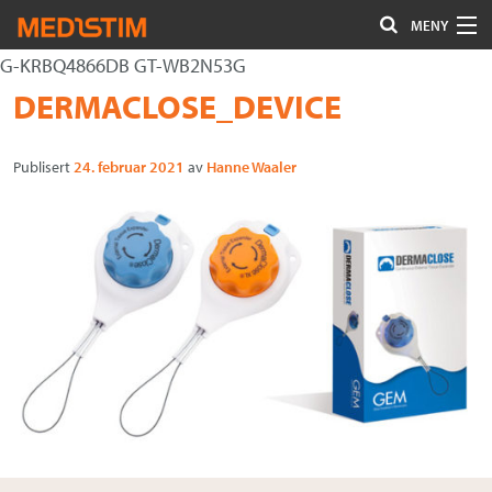
MENY
G-KRBQ4866DB GT-WB2N53G
Hjerte-Kar
Gå
Forstørre
DERMACLOSE_DEVICE
Nevrokirurgi
til
skrift
innholdet
Publisert
24. februar 2021
av
Hanne Waaler
Uro/Gyn
Gastro
Øvrig kirurgi
Plastisk kirurgi
Øye
Kompresjon / Arr
Kontakt oss