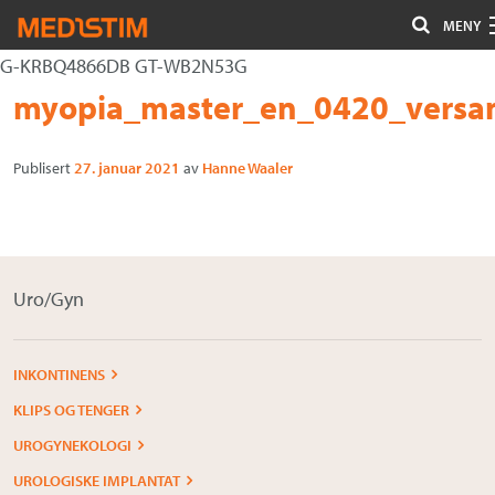
MENY
G-KRBQ4866DB GT-WB2N53G
Hjerte-Kar
Gå
Forstørre
myopia_master_en_0420_versa
Nevrokirurgi
til
skrift
innholdet
Publisert
27. januar 2021
av
Hanne Waaler
Uro/Gyn
Gastro
Øvrig kirurgi
Uro/Gyn
Plastisk kirurgi
Øye
INKONTINENS
KLIPS OG TENGER
Kompresjon / Arr
UROGYNEKOLOGI
Kontakt oss
UROLOGISKE IMPLANTAT