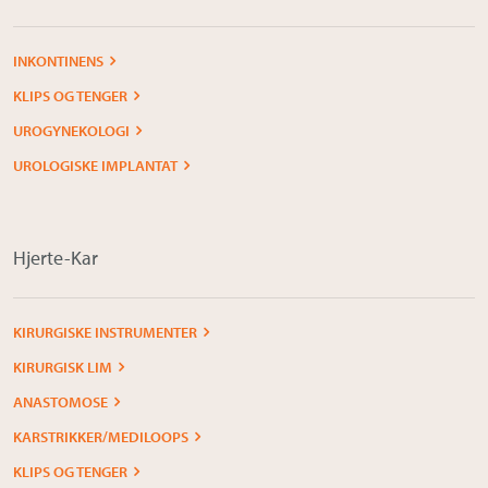
Om Medistim
INKONTINENS
About Medistim
KLIPS OG TENGER
Leverandører
UROGYNEKOLOGI
UROLOGISKE IMPLANTAT
Hjerte-Kar
KIRURGISKE INSTRUMENTER
KIRURGISK LIM
ANASTOMOSE
KARSTRIKKER/MEDILOOPS
KLIPS OG TENGER