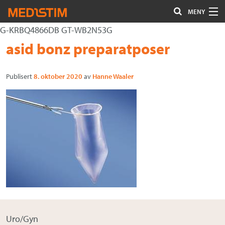
MENY
G-KRBQ4866DB GT-WB2N53G
Hjerte-Kar
Gå
Forstørre
asid bonz preparatposer
Nevrokirurgi
til
skrift
innholdet
Publisert
8. oktober 2020
av
Hanne Waaler
Uro/Gyn
Gastro
Øvrig kirurgi
Plastisk kirurgi
Øye
Kompresjon / Arr
Kontakt oss
Uro/Gyn