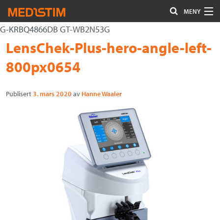
MENY
G-KRBQ4866DB GT-WB2N53G
Hjerte-Kar
Gå
Forstørre
LensChek-Plus-hero-angle-left-
Nevrokirurgi
til
skrift
800px0654
innholdet
Uro/Gyn
Publisert
3. mars 2020
av
Hanne Waaler
Gastro
Øvrig kirurgi
Plastisk kirurgi
Øye
Kompresjon / Arr
Kontakt oss