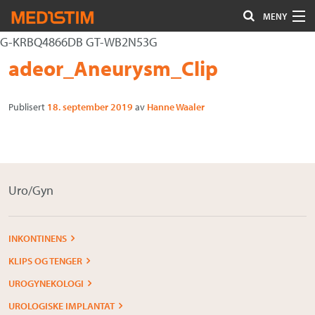
MENY
G-KRBQ4866DB GT-WB2N53G
Hjerte-Kar
Gå
Forstørre
adeor_Aneurysm_Clip
Nevrokirurgi
til
skrift
innholdet
Publisert
18. september 2019
av
Hanne Waaler
Uro/Gyn
Gastro
Øvrig kirurgi
Uro/Gyn
Plastisk kirurgi
Øye
INKONTINENS
KLIPS OG TENGER
Kompresjon / Arr
UROGYNEKOLOGI
Kontakt oss
UROLOGISKE IMPLANTAT