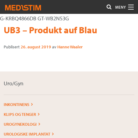
MENY
G-KRBQ4866DB GT-WB2N53G
Hjerte-Kar
Gå
Forstørre
UB3 – Produkt auf Blau
Nevrokirurgi
til
skrift
innholdet
Publisert
26. august 2019
av
Hanne Waaler
Uro/Gyn
Gastro
Øvrig kirurgi
Uro/Gyn
Plastisk kirurgi
Øye
INKONTINENS
KLIPS OG TENGER
Kompresjon / Arr
UROGYNEKOLOGI
Kontakt oss
UROLOGISKE IMPLANTAT