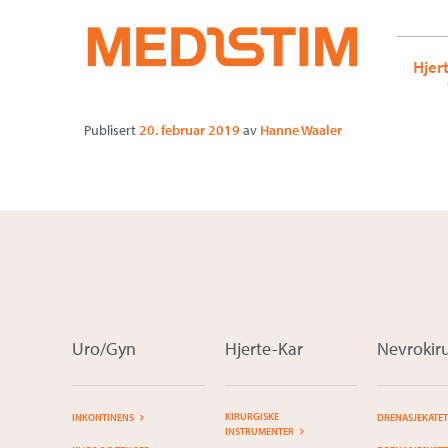
Medistim.no
G-KRBQ4866DB GT-WB2N53G
KIT
Gå
Forstørre
Hjer
til
skrift
innholdet
Publisert
20. februar 2019
av
Hanne Waaler
Uro/Gyn
Hjerte-Kar
Nevrokiru
KIRURGISKE
INKONTINENS
DRENASJEKATE
INSTRUMENTER