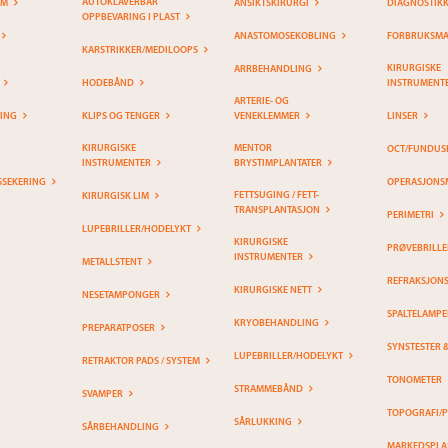
AUTOKLAVERBAR
EM
ANSIKTSKIRURGI
DIAGNOSTIK
OPPBEVARING I PLAST
ANASTOMOSEKOBLING
FORBRUKSMAT
KARSTRIKKER/MEDILOOPS
KIRURGISKE
ARRBEHANDLING
HODEBÅND
INSTRUMENT
ARTERIE- OG
RING
KLIPS OG TENGER
VENEKLEMMER
LINSER
KIRURGISKE
MENTOR
OCT/FUNDUS
INSTRUMENTER
BRYSTIMPLANTATER
SSEKERING
OPERASJONS
FETTSUGING / FETT-
KIRURGISK LIM
TRANSPLANTASJON
PERIMETRI
LUPEBRILLER/HODELYKT
KIRURGISKE
PRØVEBRILLE
INSTRUMENTER
METALLSTENT
REFRAKSJON
KIRURGISKE NETT
NESETAMPONGER
SPALTELAMPE
KRYOBEHANDLING
PREPARATPOSER
SYNSTESTER 
LUPEBRILLER/HODELYKT
RETRAKTOR PADS / SYSTEM
TONOMETER
STRAMMEBÅND
SVAMPER
TOPOGRAFI/
SÅRLUKKING
SÅRBEHANDLING
MARKEDSPLA