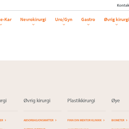
Kontak
te-Kar
Nevrokirurgi
Uro/Gyn
Gastro
Øvrig kirurg
rgi
Øvrig kirurgi
Plastikkirurgi
Øye
TER
ABSORBASJONSMATTER
FINN DIN MENTOR KLINIKK
BIOMETER