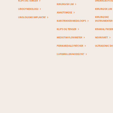
KLIPS OG TENGER
DRENASJESYST
KIRURGISK LIM
UROGYNEKOLOGI
KIRURGISK LIM
ANASTOMOSE
KIRURGISKE
UROLOGISKE IMPLANTAT
KARSTRIKKER/MEDILOOPS
INSTRUMENTER
KLIPS OG TENGER
KRANIAL FIKSE
MEDISTIM FLOWMETER
NEVROVATT
PERIKARDIALE PATCHER
ULTRASONIC DI
LUPEBRILLER/HODELYKT