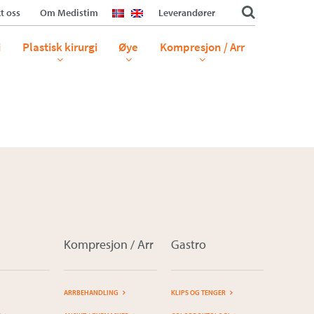
t oss
Om Medistim
Leverandører
i
Plastisk kirurgi
Øye
Kompresjon / Arr
Kompresjon / Arr
Gastro
ARRBEHANDLING
KLIPS OG TENGER