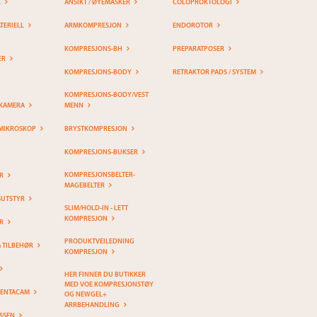
K
ANSIKT / ØYEMASKER
COLOPROKTOLOGI
ERIELL
ARMKOMPRESJON
ENDOROTOR
KOMPRESJONS-BH
PREPARATPOSER
ER
KOMPRESJONS-BODY
RETRAKTOR PADS / SYSTEM
KOMPRESJONS-BODY/VEST
KAMERA
MENN
MIKROSKOP
BRYSTKOMPRESJON
KOMPRESJONS-BUKSER
KOMPRESJONSBELTER-
R
MAGEBELTER
SUTSTYR
SLIM/HOLD-IN - LETT
KOMPRESJON
R
PRODUKTVEILEDNING
& TILBEHØR
KOMPRESJON
HER FINNER DU BUTIKKER
MED VOE KOMPRESJONSTØY
PENTACAM
OG NEWGEL+
ARRBEHANDLING
SSEN