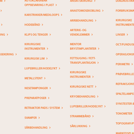
AUTOKLAVERBAR
EM
ANSIKTSKIRURGI
DIAGNOSTIK
OPPBEVARING I PLAST
ANASTOMOSEKOBLING
FORBRUKSMAT
KARSTRIKKER/MEDILOOPS
KIRURGISKE
ARRBEHANDLING
HODEBÅND
INSTRUMENT
ARTERIE- OG
RING
KLIPS OG TENGER
VENEKLEMMER
LINSER
KIRURGISKE
MENTOR
OCT/FUNDUS
INSTRUMENTER
BRYSTIMPLANTATER
SSEKERING
OPERASJONS
FETTSUGING / FETT-
KIRURGISK LIM
TRANSPLANTASJON
PERIMETRI
LUPEBRILLER/HODELYKT
KIRURGISKE
PRØVEBRILLE
INSTRUMENTER
METALLSTENT
REFRAKSJON
KIRURGISKE NETT
NESETAMPONGER
SPALTELAMPE
KRYOBEHANDLING
PREPARATPOSER
SYNSTESTER 
LUPEBRILLER/HODELYKT
RETRAKTOR PADS / SYSTEM
TONOMETER
STRAMMEBÅND
SVAMPER
TOPOGRAFI/
SÅRLUKKING
SÅRBEHANDLING
MARKEDSPLA