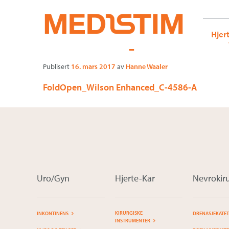
Medistim.no
G-KRBQ4866DB GT-WB2N53G
FoldOpen_Wi
Gå
Forstørre
Hjer
til
skrift
innholdet
Publisert
16. mars 2017
av
Hanne Waaler
FoldOpen_Wilson Enhanced_C-4586-A
Uro/Gyn
Hjerte-Kar
Nevrokiru
KIRURGISKE
INKONTINENS
DRENASJEKATE
INSTRUMENTER