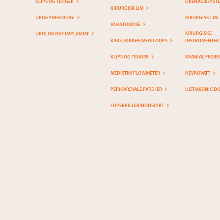
KLIPS OG TENGER
DRENASJESYST
KIRURGISK LIM
UROGYNEKOLOGI
KIRURGISK LIM
ANASTOMOSE
KIRURGISKE
UROLOGISKE IMPLANTAT
KARSTRIKKER/MEDILOOPS
INSTRUMENTER
KLIPS OG TENGER
KRANIAL FIKSE
MEDISTIM FLOWMETER
NEVROVATT
PERIKARDIALE PATCHER
ULTRASONIC DI
LUPEBRILLER/HODELYKT