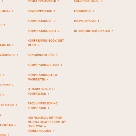
K
ANSIKT / ØYEMASKER
COLOPROKTOLOGI
ERIELL
ARMKOMPRESJON
ENDOROTOR
KOMPRESJONS-BH
PREPARATPOSER
ER
KOMPRESJONS-BODY
RETRAKTOR PADS / SYSTEM
KOMPRESJONS-BODY/VEST
KAMERA
MENN
MIKROSKOP
BRYSTKOMPRESJON
KOMPRESJONS-BUKSER
KOMPRESJONSBELTER-
R
MAGEBELTER
SUTSTYR
SLIM/HOLD-IN - LETT
KOMPRESJON
R
PRODUKTVEILEDNING
& TILBEHØR
KOMPRESJON
HER FINNER DU BUTIKKER
MED VOE KOMPRESJONSTØY
PENTACAM
OG NEWGEL+
ARRBEHANDLING
SSEN