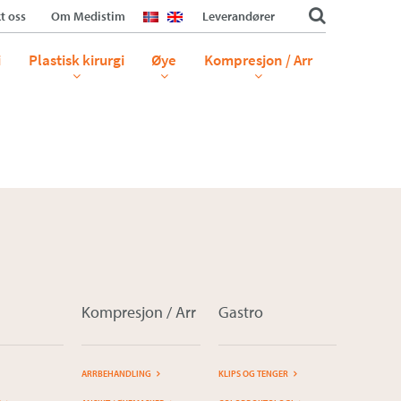
t oss
Om Medistim
Leverandører
C-4586-A
i
Plastisk kirurgi
Øye
Kompresjon / Arr
Kompresjon / Arr
Gastro
ARRBEHANDLING
KLIPS OG TENGER