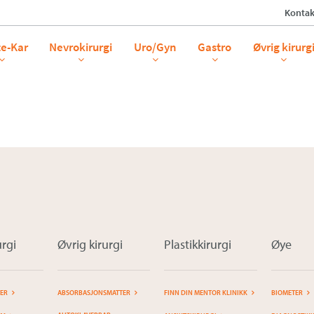
Kontak
lson Enhanced_
te-Kar
Nevrokirurgi
Uro/Gyn
Gastro
Øvrig kirurg
rgi
Øvrig kirurgi
Plastikkirurgi
Øye
TER
ABSORBASJONSMATTER
FINN DIN MENTOR KLINIKK
BIOMETER