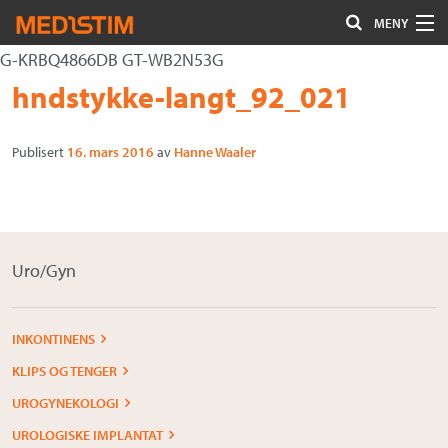
MENY
G-KRBQ4866DB GT-WB2N53G
Hjerte-Kar
Gå
Forstørre
hndstykke-langt_92_021
Nevrokirurgi
til
skrift
innholdet
Publisert
16. mars 2016
av
Hanne Waaler
Uro/Gyn
Gastro
Øvrig kirurgi
Uro/Gyn
Plastisk kirurgi
Øye
INKONTINENS
KLIPS OG TENGER
Kompresjon / Arr
UROGYNEKOLOGI
Kontakt oss
UROLOGISKE IMPLANTAT