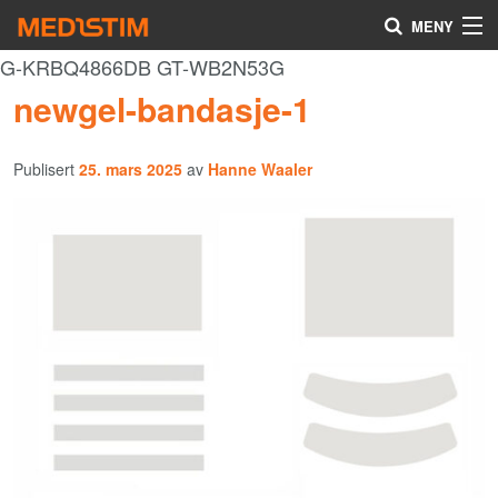
MENY
G-KRBQ4866DB GT-WB2N53G
Hjerte-Kar
Gå
Forstørre
newgel-bandasje-1
Nevrokirurgi
til
skrift
innholdet
Publisert
25. mars 2025
av
Hanne Waaler
Uro/Gyn
Gastro
Øvrig kirurgi
Plastisk kirurgi
Øye
Kompresjon / Arr
Kontakt oss