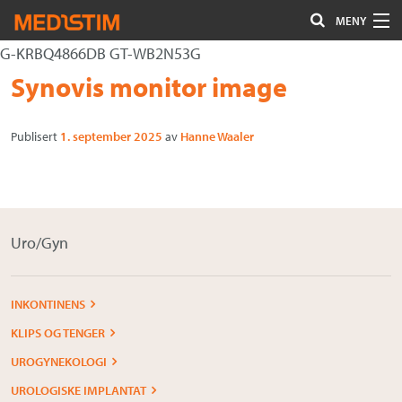
MENY
G-KRBQ4866DB GT-WB2N53G
Hjerte-Kar
Gå
Forstørre
Synovis monitor image
Nevrokirurgi
til
skrift
innholdet
Publisert
1. september 2025
av
Hanne Waaler
Uro/Gyn
Gastro
Øvrig kirurgi
Uro/Gyn
Plastisk kirurgi
Øye
INKONTINENS
KLIPS OG TENGER
Kompresjon / Arr
UROGYNEKOLOGI
Kontakt oss
UROLOGISKE IMPLANTAT