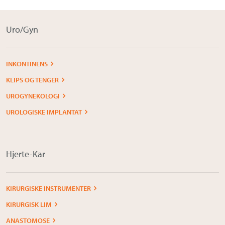
Om Medistim
Uro/Gyn
About Medistim
Leverandører
INKONTINENS
KLIPS OG TENGER
UROGYNEKOLOGI
UROLOGISKE IMPLANTAT
Hjerte-Kar
KIRURGISKE INSTRUMENTER
KIRURGISK LIM
ANASTOMOSE