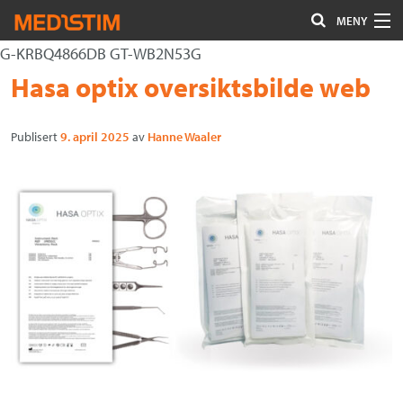
MENY
G-KRBQ4866DB GT-WB2N53G
Hjerte-Kar
Gå
Forstørre
Hasa optix oversiktsbilde web
Nevrokirurgi
til
skrift
innholdet
Publisert
9. april 2025
av
Hanne Waaler
Uro/Gyn
Gastro
Øvrig kirurgi
Plastisk kirurgi
Øye
Kompresjon / Arr
Kontakt oss