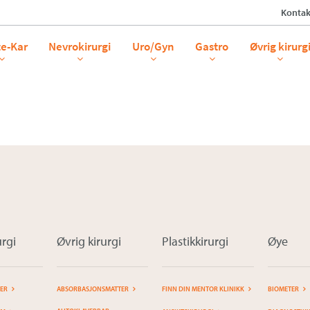
Kontak
Cam
te-Kar
Nevrokirurgi
Uro/Gyn
Gastro
Øvrig kirurg
rgi
Øvrig kirurgi
Plastikkirurgi
Øye
TER
ABSORBASJONSMATTER
FINN DIN MENTOR KLINIKK
BIOMETER