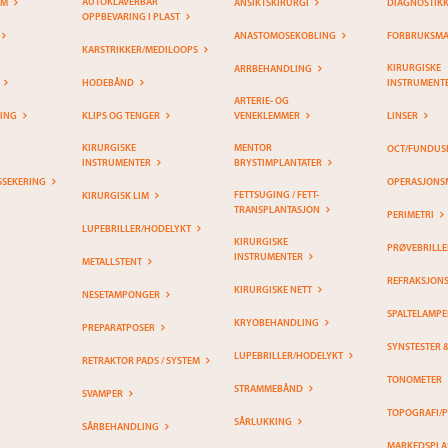
AUTOKLAVERBAR
EM
ANSIKTSKIRURGI
DIAGNOSTIK
OPPBEVARING I PLAST
ANASTOMOSEKOBLING
FORBRUKSMAT
KARSTRIKKER/MEDILOOPS
KIRURGISKE
ARRBEHANDLING
HODEBÅND
INSTRUMENT
ARTERIE- OG
RING
KLIPS OG TENGER
VENEKLEMMER
LINSER
KIRURGISKE
MENTOR
OCT/FUNDUS
INSTRUMENTER
BRYSTIMPLANTATER
SSEKERING
OPERASJONS
FETTSUGING / FETT-
KIRURGISK LIM
TRANSPLANTASJON
PERIMETRI
LUPEBRILLER/HODELYKT
KIRURGISKE
PRØVEBRILLE
INSTRUMENTER
METALLSTENT
REFRAKSJON
KIRURGISKE NETT
NESETAMPONGER
SPALTELAMPE
KRYOBEHANDLING
PREPARATPOSER
SYNSTESTER 
LUPEBRILLER/HODELYKT
RETRAKTOR PADS / SYSTEM
TONOMETER
STRAMMEBÅND
SVAMPER
TOPOGRAFI/
SÅRLUKKING
SÅRBEHANDLING
MARKEDSPLA