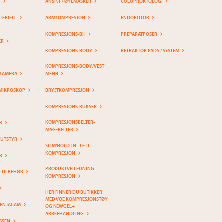
K
ANSIKT / ØYEMASKER
COLOPROKTOLOGI
ERIELL
ARMKOMPRESJON
ENDOROTOR
KOMPRESJONS-BH
PREPARATPOSER
ER
KOMPRESJONS-BODY
RETRAKTOR PADS / SYSTEM
KOMPRESJONS-BODY/VEST
KAMERA
MENN
MIKROSKOP
BRYSTKOMPRESJON
KOMPRESJONS-BUKSER
KOMPRESJONSBELTER-
R
MAGEBELTER
SUTSTYR
SLIM/HOLD-IN - LETT
KOMPRESJON
R
PRODUKTVEILEDNING
& TILBEHØR
KOMPRESJON
HER FINNER DU BUTIKKER
MED VOE KOMPRESJONSTØY
PENTACAM
OG NEWGEL+
ARRBEHANDLING
SSEN