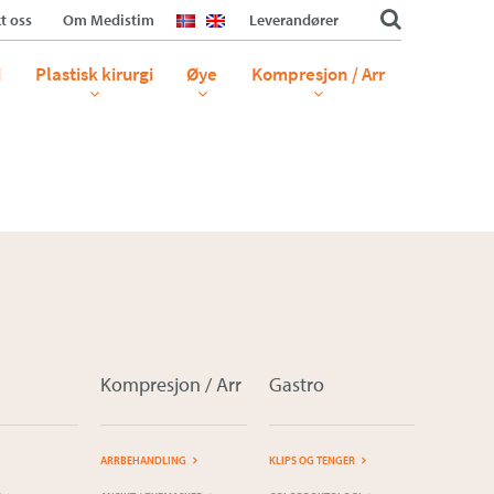
t oss
Om Medistim
Leverandører
i
Plastisk kirurgi
Øye
Kompresjon / Arr
Kompresjon / Arr
Gastro
ARRBEHANDLING
KLIPS OG TENGER