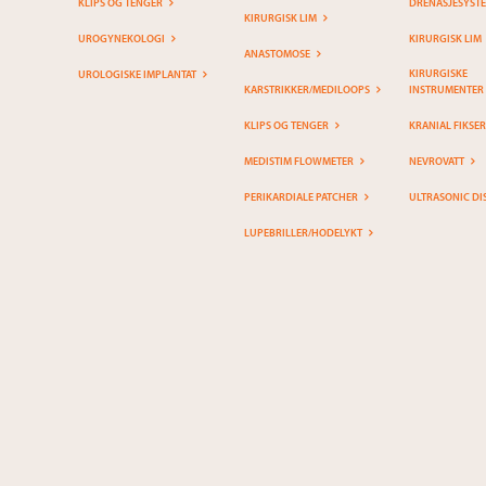
KLIPS OG TENGER
DRENASJESYST
KIRURGISK LIM
UROGYNEKOLOGI
KIRURGISK LIM
ANASTOMOSE
KIRURGISKE
UROLOGISKE IMPLANTAT
KARSTRIKKER/MEDILOOPS
INSTRUMENTER
KLIPS OG TENGER
KRANIAL FIKSE
MEDISTIM FLOWMETER
NEVROVATT
PERIKARDIALE PATCHER
ULTRASONIC DI
LUPEBRILLER/HODELYKT