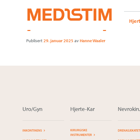
Medistim.no
G-KRBQ4866DB GT-WB2N53G
product-pro
Gå
Forstørre
Hjer
til
skrift
innholdet
Publisert
29. januar 2025
av
Hanne Waaler
Uro/Gyn
Hjerte-Kar
Nevrokiru
KIRURGISKE
INKONTINENS
DRENASJEKATE
INSTRUMENTER