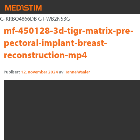
G-KRBQ4866DB GT-WB2N53G
Hjerte-Kar
Gå
Forstørre
mf-450128-3d-tigr-matrix-pre-
Nevrokirurgi
til
skrift
pectoral-implant-breast-
innholdet
Uro/Gyn
reconstruction-mp4
Gastro
Publisert
12. november 2024
av
Hanne Waaler
Øvrig kirurgi
Plastisk kirurgi
Øye
Kompresjon / Arr
Kontakt oss