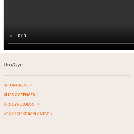
Om Medistim
About Medistim
Leverandører
Uro/Gyn
INKONTINENS
KLIPS OG TENGER
UROGYNEKOLOGI
UROLOGISKE IMPLANTAT