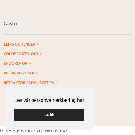
Gastro
KLIPS OG TENGER
COLOPROKTOLOGI
ENDOROTOR
PREPARATPOSER
RETRAKTOR PADS / SYSTEM
Les vår personvernerklæring
her
Lukk
Built with
WordPress
G-KRBQ4866DB GT-WB2N53G