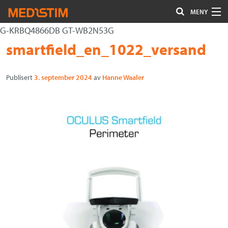
MENY
G-KRBQ4866DB GT-WB2N53G
Hjerte-Kar
Gå
Forstørre
smartfield_en_1022_versand
Nevrokirurgi
til
skrift
innholdet
Publisert
3. september 2024
av
Hanne Waaler
Uro/Gyn
Gastro
Øvrig kirurgi
Plastisk kirurgi
Øye
Kompresjon / Arr
Kontakt oss