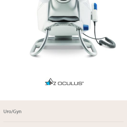
Om Medistim
About Medistim
Leverandører
Uro/Gyn