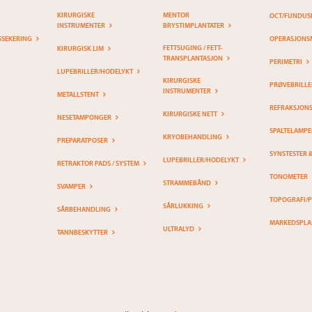
KIRURGISKE
MENTOR
OCT/FUNDUS
INSTRUMENTER
BRYSTIMPLANTATER
SSEKERING
OPERASJONS
FETTSUGING / FETT-
KIRURGISK LIM
TRANSPLANTASJON
PERIMETRI
LUPEBRILLER/HODELYKT
KIRURGISKE
PRØVEBRILLE
INSTRUMENTER
METALLSTENT
REFRAKSJON
KIRURGISKE NETT
NESETAMPONGER
SPALTELAMPE
KRYOBEHANDLING
PREPARATPOSER
SYNSTESTER 
LUPEBRILLER/HODELYKT
RETRAKTOR PADS / SYSTEM
TONOMETER
STRAMMEBÅND
SVAMPER
TOPOGRAFI/
SÅRLUKKING
SÅRBEHANDLING
MARKEDSPLA
ULTRALYD
TANNBESKYTTER