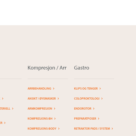
Kompresjon / Arr
Gastro
ARRBEHANDLING
KLIPS OG TENGER
K
ANSIKT / ØYEMASKER
COLOPROKTOLOGI
ERIELL
ARMKOMPRESJON
ENDOROTOR
KOMPRESJONS-BH
PREPARATPOSER
ER
KOMPRESJONS-BODY
RETRAKTOR PADS / SYSTEM