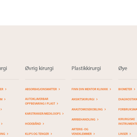
rgi
Øvrig kirurgi
Plastikkirurgi
Øye
TER
ABSORBASJONSMATTER
FINN DIN MENTOR KLINIKK
BIOMETER
AUTOKLAVERBAR
EM
ANSIKTSKIRURGI
DIAGNOSTIK
OPPBEVARING I PLAST
ANASTOMOSEKOBLING
FORBRUKSMAT
KARSTRIKKER/MEDILOOPS
KIRURGISKE
ARRBEHANDLING
HODEBÅND
INSTRUMENT
ARTERIE- OG
RING
KLIPS OG TENGER
VENEKLEMMER
LINSER