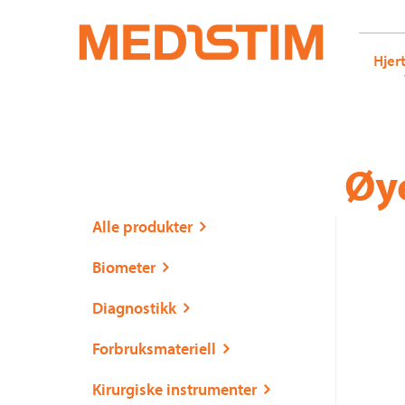
Medistim.no
G-KRBQ4866DB GT-WB2N53G
Hjer
Gå
Forstørre
Øy
til
skrift
innholdet
Alle produkter
Biometer
Diagnostikk
Forbruksmateriell
Kirurgiske instrumenter