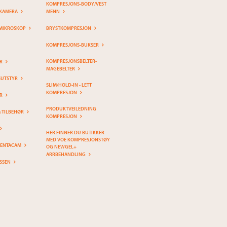
KOMPRESJONS-BODY/VEST
KAMERA
MENN
MIKROSKOP
BRYSTKOMPRESJON
KOMPRESJONS-BUKSER
KOMPRESJONSBELTER-
R
MAGEBELTER
SUTSTYR
SLIM/HOLD-IN - LETT
KOMPRESJON
R
PRODUKTVEILEDNING
& TILBEHØR
KOMPRESJON
HER FINNER DU BUTIKKER
MED VOE KOMPRESJONSTØY
PENTACAM
OG NEWGEL+
ARRBEHANDLING
SSEN