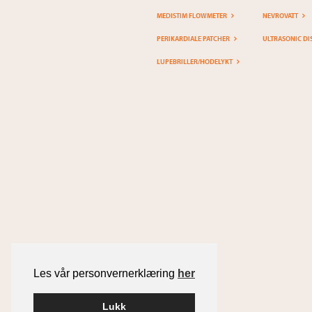
MEDISTIM FLOWMETER
NEVROVATT
PERIKARDIALE PATCHER
ULTRASONIC DI
LUPEBRILLER/HODELYKT
Les vår personvernerklæring
her
Lukk