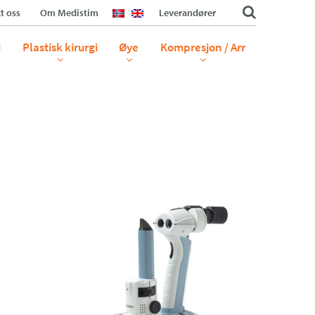
t oss
Om Medistim
Leverandører
i
Plastisk kirurgi
Øye
Kompresjon / Arr