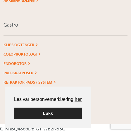
ARRBEHANDLING
Gastro
KLIPS OG TENGER
COLOPROKTOLOGI
ENDOROTOR
PREPARATPOSER
RETRAKTOR PADS / SYSTEM
Les vår personvernerklæring
her
Lukk
Built with
WordPress
G-KRBQ4866DB GT-WB2N53G