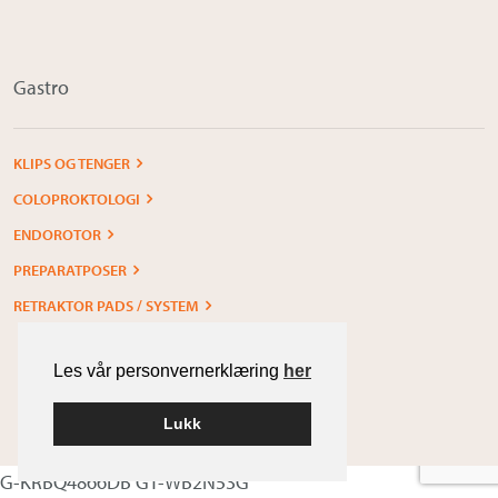
Gastro
KLIPS OG TENGER
COLOPROKTOLOGI
ENDOROTOR
PREPARATPOSER
RETRAKTOR PADS / SYSTEM
Les vår personvernerklæring
her
Lukk
Built with
WordPress
G-KRBQ4866DB GT-WB2N53G