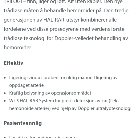
TRILOGI – finn, liger og løft. Alt u
ten kabler.
Den nye
Om Medistim
trådløse måten å behandle hemoroider på.
Den tredje
About Medistim
generasjonen av HAL-RAR-utstyr kombinerer alle
fordelene ved disse prosedyrene med verdens første
Leverandører
trådløse teknologi for Doppler-veiledet behandling av
hemoroider.
Effektiv
Ligeringsvindu i proben for riktig manuell ligering av
oppdaget arterie
Kraftig belysning av operasjonsområdet
Wi-3 HAL-RAR System for presis deteksjon av kar (f.eks.
hemorroide arterier) ved hjelp av Doppler ultralydteknologi
Pasientvennlig
Lav risiko for perioperativ smerte