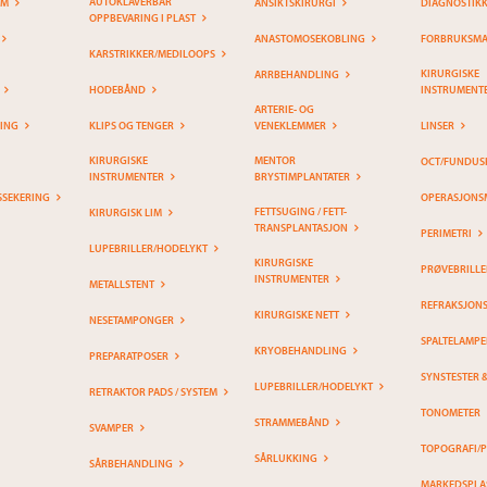
AUTOKLAVERBAR
EM
ANSIKTSKIRURGI
DIAGNOSTIK
OPPBEVARING I PLAST
ANASTOMOSEKOBLING
FORBRUKSMAT
KARSTRIKKER/MEDILOOPS
KIRURGISKE
ARRBEHANDLING
HODEBÅND
INSTRUMENT
ARTERIE- OG
RING
KLIPS OG TENGER
VENEKLEMMER
LINSER
KIRURGISKE
MENTOR
OCT/FUNDUS
INSTRUMENTER
BRYSTIMPLANTATER
SSEKERING
OPERASJONS
FETTSUGING / FETT-
KIRURGISK LIM
TRANSPLANTASJON
PERIMETRI
LUPEBRILLER/HODELYKT
KIRURGISKE
PRØVEBRILLE
INSTRUMENTER
METALLSTENT
REFRAKSJON
KIRURGISKE NETT
NESETAMPONGER
SPALTELAMPE
KRYOBEHANDLING
PREPARATPOSER
SYNSTESTER 
LUPEBRILLER/HODELYKT
RETRAKTOR PADS / SYSTEM
TONOMETER
STRAMMEBÅND
SVAMPER
TOPOGRAFI/
SÅRLUKKING
SÅRBEHANDLING
MARKEDSPLA