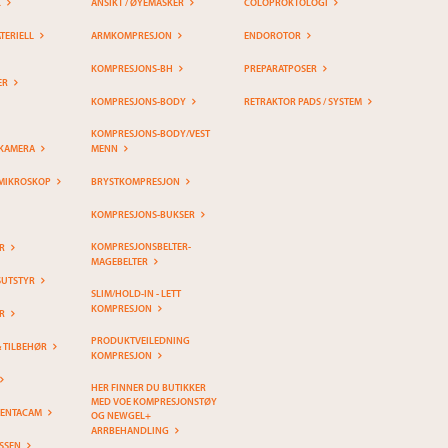
K
ANSIKT / ØYEMASKER
COLOPROKTOLOGI
ERIELL
ARMKOMPRESJON
ENDOROTOR
KOMPRESJONS-BH
PREPARATPOSER
ER
KOMPRESJONS-BODY
RETRAKTOR PADS / SYSTEM
KOMPRESJONS-BODY/VEST
KAMERA
MENN
MIKROSKOP
BRYSTKOMPRESJON
KOMPRESJONS-BUKSER
KOMPRESJONSBELTER-
R
MAGEBELTER
SUTSTYR
SLIM/HOLD-IN - LETT
KOMPRESJON
R
PRODUKTVEILEDNING
& TILBEHØR
KOMPRESJON
HER FINNER DU BUTIKKER
MED VOE KOMPRESJONSTØY
PENTACAM
OG NEWGEL+
ARRBEHANDLING
SSEN