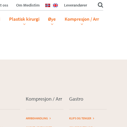
t oss
Om Medistim
Leverandører
i
Plastisk kirurgi
Øye
Kompresjon / Arr
Kompresjon / Arr
Gastro
ARRBEHANDLING
KLIPS OG TENGER