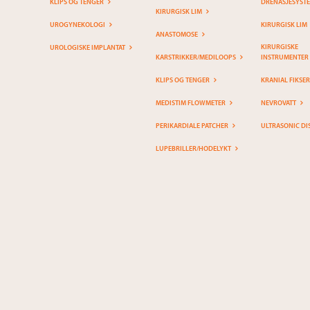
KLIPS OG TENGER
DRENASJESYST
KIRURGISK LIM
UROGYNEKOLOGI
KIRURGISK LIM
ANASTOMOSE
KIRURGISKE
UROLOGISKE IMPLANTAT
KARSTRIKKER/MEDILOOPS
INSTRUMENTER
KLIPS OG TENGER
KRANIAL FIKSE
MEDISTIM FLOWMETER
NEVROVATT
PERIKARDIALE PATCHER
ULTRASONIC DI
LUPEBRILLER/HODELYKT