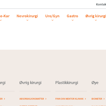
Kontak
info_
te-Kar
Nevrokirurgi
Uro/Gyn
Gastro
Øvrig kirurg
rgi
Øvrig kirurgi
Plastikkirurgi
Øye
TER
ABSORBASJONSMATTER
FINN DIN MENTOR KLINIKK
BIOMETER