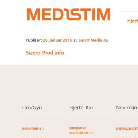
Medistim.no
G-KRBQ4866DB GT-WB2N53G
Sizere-Prod.
Gå
Forstørre
Hjer
til
skrift
innholdet
Publisert
26. januar 2016
av
Smart Media AS
Sizere-Prod.info_
Uro/Gyn
Hjerte-Kar
Nevrokiru
KIRURGISKE
INKONTINENS
DRENASJEKATE
INSTRUMENTER