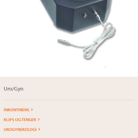
Om Medistim
About Medistim
Leverandører
Uro/Gyn
INKONTINENS
KLIPS OG TENGER
UROGYNEKOLOGI