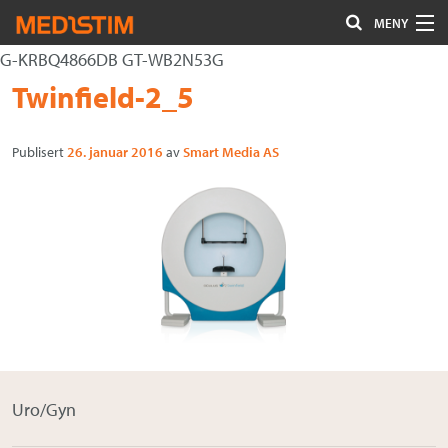
MENY
G-KRBQ4866DB GT-WB2N53G
Hjerte-Kar
Gå
Forstørre
Twinfield-2_5
Nevrokirurgi
til
skrift
innholdet
Publisert
26. januar 2016
av
Smart Media AS
Uro/Gyn
Gastro
Øvrig kirurgi
Plastisk kirurgi
Øye
Kompresjon / Arr
Uro/Gyn
Kontakt oss