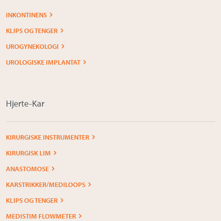
Om Medistim
INKONTINENS
About Medistim
KLIPS OG TENGER
UROGYNEKOLOGI
Leverandører
UROLOGISKE IMPLANTAT
Hjerte-Kar
KIRURGISKE INSTRUMENTER
KIRURGISK LIM
ANASTOMOSE
KARSTRIKKER/MEDILOOPS
KLIPS OG TENGER
MEDISTIM FLOWMETER