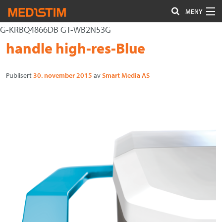
MENY
G-KRBQ4866DB GT-WB2N53G
Hjerte-Kar
Gå
Forstørre
handle high-res-Blue
Nevrokirurgi
til
skrift
innholdet
Publisert
30. november 2015
av
Smart Media AS
Uro/Gyn
Gastro
Øvrig kirurgi
Plastisk kirurgi
Øye
Kompresjon / Arr
Kontakt oss