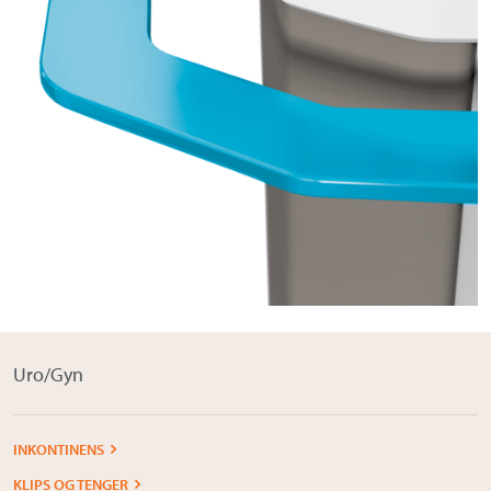
Om Medistim
About Medistim
Leverandører
Uro/Gyn
INKONTINENS
KLIPS OG TENGER