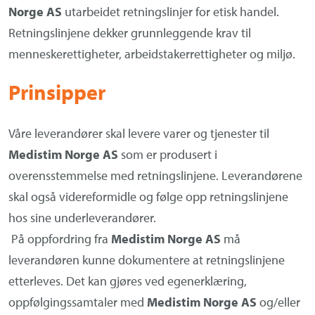
Norge AS
utarbeidet retningslinjer for etisk handel.
Om Medistim
Retningslinjene dekker grunnleggende krav til
About Medistim
menneskerettigheter, arbeidstakerrettigheter og miljø.
Leverandører
Prinsipper
Våre leverandører skal levere varer og tjenester til
Medistim Norge AS
som er produsert i
overensstemmelse med retningslinjene. Leverandørene
skal også videreformidle og følge opp retningslinjene
hos sine underleverandører.
På oppfordring fra
Medistim Norge AS
må
leverandøren kunne dokumentere at retningslinjene
etterleves. Det kan gjøres ved egenerklæring,
oppfølgingssamtaler med
Medistim Norge AS
og/eller