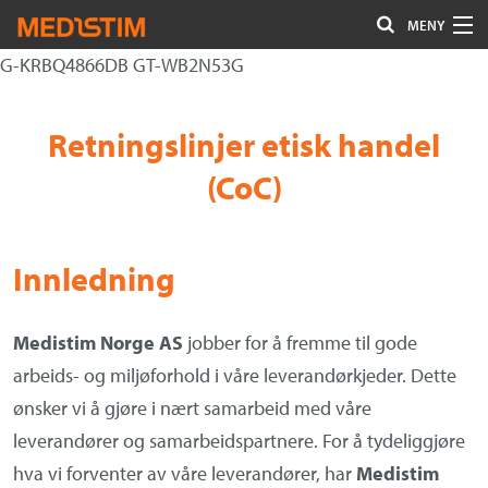
MENY
G-KRBQ4866DB GT-WB2N53G
Hjerte-Kar
Gå
Forstørre
Nevrokirurgi
til
skrift
Retningslinjer etisk handel
innholdet
Uro/Gyn
(CoC)
Gastro
Øvrig kirurgi
Innledning
Plastisk kirurgi
Medistim Norge AS
jobber for å fremme til gode
Øye
arbeids- og miljøforhold i våre leverandørkjeder. Dette
ønsker vi å gjøre i nært samarbeid med våre
Kompresjon / Arr
leverandører og samarbeidspartnere. For å tydeliggjøre
Kontakt oss
hva vi forventer av våre leverandører, har
Medistim