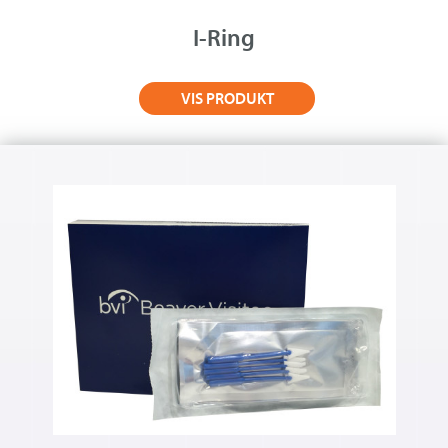
Om Medistim
I-Ring
About Medistim
VIS PRODUKT
Leverandører