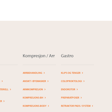
Kompresjon / Arr
Gastro
ARRBEHANDLING
KLIPS OG TENGER
K
ANSIKT / ØYEMASKER
COLOPROKTOLOGI
ERIELL
ARMKOMPRESJON
ENDOROTOR
KOMPRESJONS-BH
PREPARATPOSER
ER
KOMPRESJONS-BODY
RETRAKTOR PADS / SYSTEM