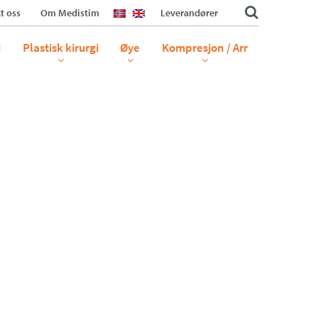
t oss
Om Medistim
Leverandører
i
Plastisk kirurgi
Øye
Kompresjon / Arr