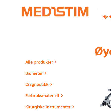
Medistim.no
G-KRBQ4866DB GT-WB2N53G
Hjer
Gå
Forstørre
Øy
til
skrift
innholdet
Alle produkter
Biometer
Diagnostikk
Forbruksmateriell
Kirurgiske instrumenter