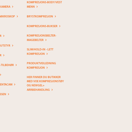
KOMPRESJONS-BODY/VEST
KAMERA
MENN
MIKROSKOP
BRYSTKOMPRESJON
KOMPRESJONS-BUKSER
KOMPRESJONSBELTER-
R
MAGEBELTER
SUTSTYR
SLIM/HOLD-IN - LETT
KOMPRESJON
R
PRODUKTVEILEDNING
& TILBEHØR
KOMPRESJON
HER FINNER DU BUTIKKER
MED VOE KOMPRESJONSTØY
PENTACAM
OG NEWGEL+
ARRBEHANDLING
SSEN