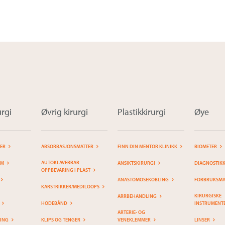
rgi
Øvrig kirurgi
Plastikkirurgi
Øye
TER
ABSORBASJONSMATTER
FINN DIN MENTOR KLINIKK
BIOMETER
AUTOKLAVERBAR
EM
ANSIKTSKIRURGI
DIAGNOSTIK
OPPBEVARING I PLAST
ANASTOMOSEKOBLING
FORBRUKSMAT
KARSTRIKKER/MEDILOOPS
KIRURGISKE
ARRBEHANDLING
HODEBÅND
INSTRUMENT
ARTERIE- OG
RING
KLIPS OG TENGER
VENEKLEMMER
LINSER