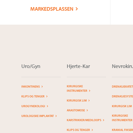
MARKEDSPLASSEN
Uro/Gyn
Hjerte-Kar
Nevrokiru
KIRURGISKE
INKONTINENS
DRENASJEKATE
INSTRUMENTER
KLIPS OG TENGER
DRENASJESYST
KIRURGISK LIM
UROGYNEKOLOGI
KIRURGISK LIM
ANASTOMOSE
KIRURGISKE
UROLOGISKE IMPLANTAT
KARSTRIKKER/MEDILOOPS
INSTRUMENTER
KLIPS OG TENGER
KRANIAL FIKSE