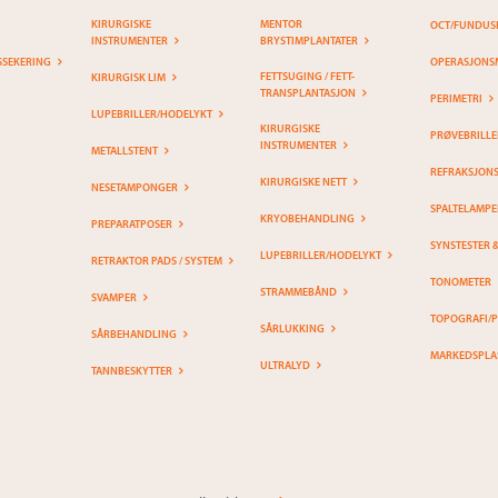
KIRURGISKE
MENTOR
OCT/FUNDUS
INSTRUMENTER
BRYSTIMPLANTATER
SSEKERING
OPERASJONS
FETTSUGING / FETT-
KIRURGISK LIM
TRANSPLANTASJON
PERIMETRI
LUPEBRILLER/HODELYKT
KIRURGISKE
PRØVEBRILLE
INSTRUMENTER
METALLSTENT
REFRAKSJON
KIRURGISKE NETT
NESETAMPONGER
SPALTELAMPE
KRYOBEHANDLING
PREPARATPOSER
SYNSTESTER 
LUPEBRILLER/HODELYKT
RETRAKTOR PADS / SYSTEM
TONOMETER
STRAMMEBÅND
SVAMPER
TOPOGRAFI/
SÅRLUKKING
SÅRBEHANDLING
MARKEDSPLA
ULTRALYD
TANNBESKYTTER