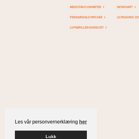
MEDISTIM FLOWMETER
NEVROVATT
PERIKARDIALE PATCHER
ULTRASONIC DI
LUPEBRILLER/HODELYKT
Les vår personvernerklæring
her
Lukk