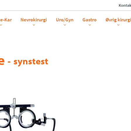
Kontak
te-Kar
Nevrokirurgi
Uro/Gyn
Gastro
Øvrig kirurg
e
-
synstest