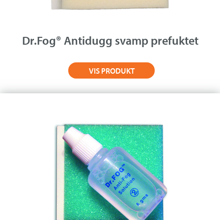
Om Medistim
About Medistim
Dr.Fog® Antidugg svamp prefuktet
Leverandører
VIS PRODUKT