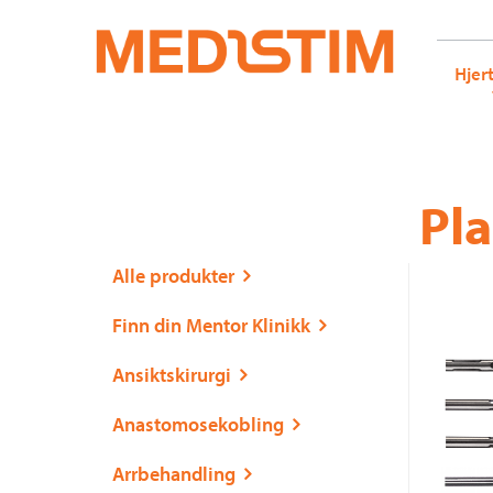
Medistim.no
G-KRBQ4866DB GT-WB2N53G
Hjer
Gå
Forstørre
Pla
til
skrift
innholdet
Alle produkter
Finn din Mentor Klinikk
Ansiktskirurgi
Anastomosekobling
Arrbehandling