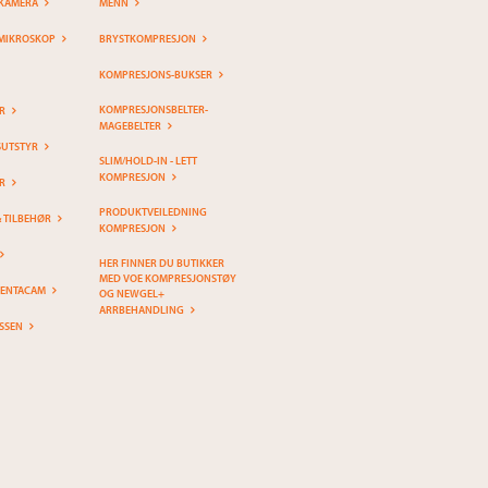
KAMERA
MENN
MIKROSKOP
BRYSTKOMPRESJON
KOMPRESJONS-BUKSER
KOMPRESJONSBELTER-
R
MAGEBELTER
SUTSTYR
SLIM/HOLD-IN - LETT
KOMPRESJON
R
PRODUKTVEILEDNING
& TILBEHØR
KOMPRESJON
HER FINNER DU BUTIKKER
MED VOE KOMPRESJONSTØY
PENTACAM
OG NEWGEL+
ARRBEHANDLING
SSEN