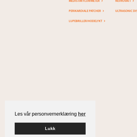
MEDISTIM FLOWMETER
NEVROVATT
PERIKARDIALE PATCHER
ULTRASONIC DI
LUPEBRILLER/HODELYKT
Les vår personvernerklæring
her
Lukk