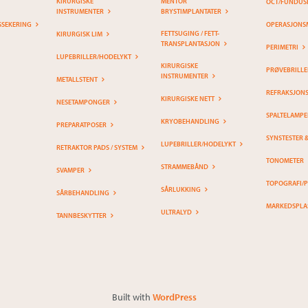
KIRURGISKE
MENTOR
OCT/FUNDUS
INSTRUMENTER
BRYSTIMPLANTATER
SSEKERING
OPERASJONS
FETTSUGING / FETT-
KIRURGISK LIM
TRANSPLANTASJON
PERIMETRI
LUPEBRILLER/HODELYKT
KIRURGISKE
PRØVEBRILLE
INSTRUMENTER
METALLSTENT
REFRAKSJON
KIRURGISKE NETT
NESETAMPONGER
SPALTELAMPE
KRYOBEHANDLING
PREPARATPOSER
SYNSTESTER 
LUPEBRILLER/HODELYKT
RETRAKTOR PADS / SYSTEM
TONOMETER
STRAMMEBÅND
SVAMPER
TOPOGRAFI/
SÅRLUKKING
SÅRBEHANDLING
MARKEDSPLA
ULTRALYD
TANNBESKYTTER
Built with
WordPress