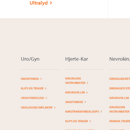
Ultralyd
Uro/Gyn
Hjerte-Kar
Nevrokiru
KIRURGISKE
INKONTINENS
DRENASJEKATE
INSTRUMENTER
KLIPS OG TENGER
DRENASJESYST
KIRURGISK LIM
UROGYNEKOLOGI
KIRURGISK LIM
ANASTOMOSE
KIRURGISKE
UROLOGISKE IMPLANTAT
KARSTRIKKER/MEDILOOPS
INSTRUMENTER
KLIPS OG TENGER
KRANIAL FIKSE