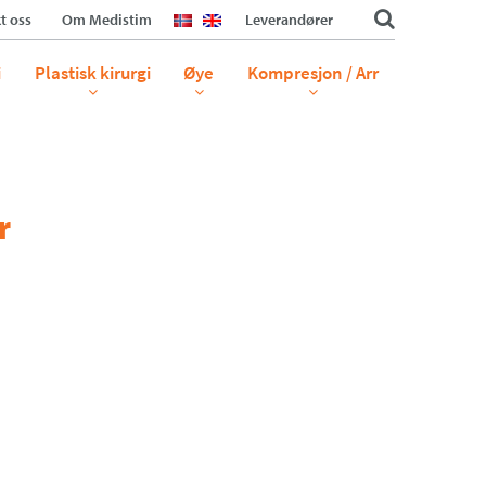
t oss
Om Medistim
Leverandører
i
Plastisk kirurgi
Øye
Kompresjon / Arr
r