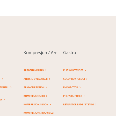
Kompresjon / Arr
Gastro
ARRBEHANDLING
KLIPS OG TENGER
K
ANSIKT / ØYEMASKER
COLOPROKTOLOGI
ERIELL
ARMKOMPRESJON
ENDOROTOR
KOMPRESJONS-BH
PREPARATPOSER
ER
KOMPRESJONS-BODY
RETRAKTOR PADS / SYSTEM
KOMPRESJONS-BODY/VEST