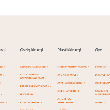
rgi
Øvrig kirurgi
Plastikkirurgi
Øye
TER
ABSORBASJONSMATTER
FINN DIN MENTOR KLINIKK
BIOMETER
AUTOKLAVERBAR
EM
ANSIKTSKIRURGI
DIAGNOSTIK
OPPBEVARING I PLAST
ANASTOMOSEKOBLING
FORBRUKSMAT
KARSTRIKKER/MEDILOOPS
KIRURGISKE
ARRBEHANDLING
HODEBÅND
INSTRUMENT
ARTERIE- OG
RING
KLIPS OG TENGER
VENEKLEMMER
LINSER