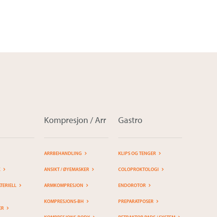
Kompresjon / Arr
Gastro
ARRBEHANDLING
KLIPS OG TENGER
K
ANSIKT / ØYEMASKER
COLOPROKTOLOGI
ERIELL
ARMKOMPRESJON
ENDOROTOR
KOMPRESJONS-BH
PREPARATPOSER
ER