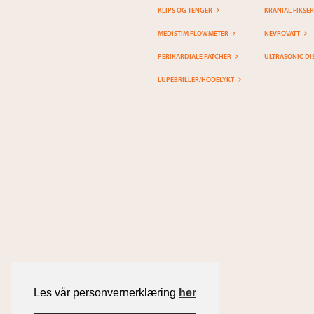
KLIPS OG TENGER
KRANIAL FIKSE
MEDISTIM FLOWMETER
NEVROVATT
PERIKARDIALE PATCHER
ULTRASONIC DI
LUPEBRILLER/HODELYKT
Les vår personvernerklæring
her