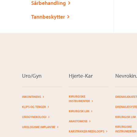
Sårbehandling
Tannbeskytter
Uro/Gyn
Hjerte-Kar
Nevrokiru
KIRURGISKE
INKONTINENS
DRENASJEKATE
INSTRUMENTER
KLIPS OG TENGER
DRENASJESYST
KIRURGISK LIM
UROGYNEKOLOGI
KIRURGISK LIM
ANASTOMOSE
KIRURGISKE
UROLOGISKE IMPLANTAT
KARSTRIKKER/MEDILOOPS
INSTRUMENTER