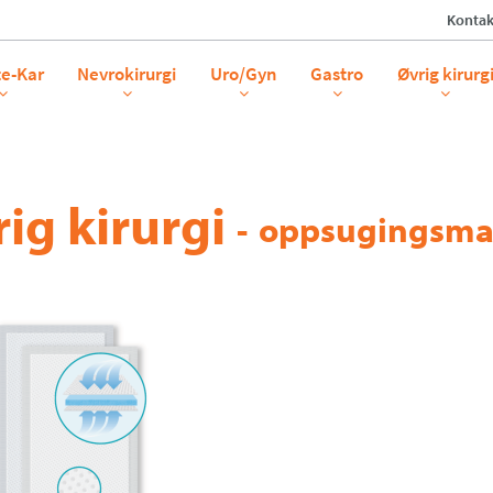
Kontak
te-Kar
Nevrokirurgi
Uro/Gyn
Gastro
Øvrig kirurg
ig kirurgi
-
oppsugingsma