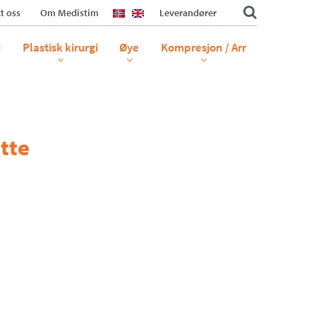
t oss
Om Medistim
Leverandører
i
Plastisk kirurgi
Øye
Kompresjon / Arr
tte