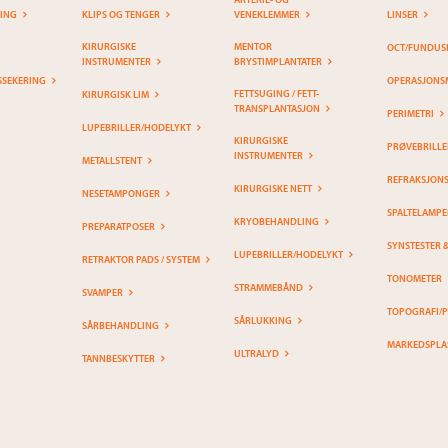
RING
KLIPS OG TENGER
VENEKLEMMER
LINSER
KIRURGISKE
MENTOR
OCT/FUNDUS
INSTRUMENTER
BRYSTIMPLANTATER
SSEKERING
OPERASJONS
FETTSUGING / FETT-
KIRURGISK LIM
TRANSPLANTASJON
PERIMETRI
LUPEBRILLER/HODELYKT
KIRURGISKE
PRØVEBRILLE
INSTRUMENTER
METALLSTENT
REFRAKSJON
KIRURGISKE NETT
NESETAMPONGER
SPALTELAMPE
KRYOBEHANDLING
PREPARATPOSER
SYNSTESTER 
LUPEBRILLER/HODELYKT
RETRAKTOR PADS / SYSTEM
TONOMETER
STRAMMEBÅND
SVAMPER
TOPOGRAFI/
SÅRLUKKING
SÅRBEHANDLING
MARKEDSPLA
ULTRALYD
TANNBESKYTTER