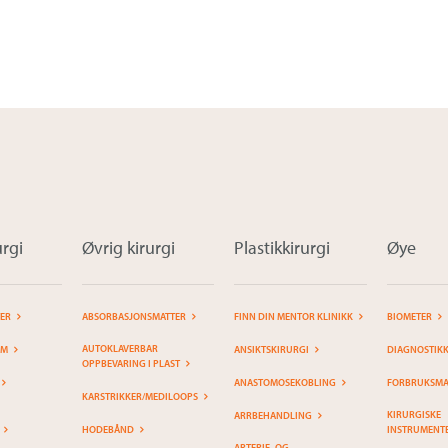
rgi
Øvrig kirurgi
Plastikkirurgi
Øye
TER
ABSORBASJONSMATTER
FINN DIN MENTOR KLINIKK
BIOMETER
AUTOKLAVERBAR
EM
ANSIKTSKIRURGI
DIAGNOSTIK
OPPBEVARING I PLAST
ANASTOMOSEKOBLING
FORBRUKSMAT
KARSTRIKKER/MEDILOOPS
KIRURGISKE
ARRBEHANDLING
HODEBÅND
INSTRUMENT
ARTERIE- OG