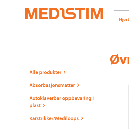
Medistim.no
G-KRBQ4866DB GT-WB2N53G
Hjer
Gå
Forstørre
Øvr
til
skrift
innholdet
Alle produkter
Absorbasjonsmatter
Autoklaverbar oppbevaring i
plast
Karstrikker/Mediloops