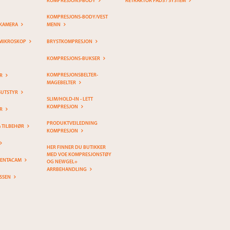
KOMPRESJONS-BODY
RETRAKTOR PADS / SYSTEM
KOMPRESJONS-BODY/VEST
KAMERA
MENN
MIKROSKOP
BRYSTKOMPRESJON
KOMPRESJONS-BUKSER
KOMPRESJONSBELTER-
R
MAGEBELTER
SUTSTYR
SLIM/HOLD-IN - LETT
KOMPRESJON
R
PRODUKTVEILEDNING
& TILBEHØR
KOMPRESJON
HER FINNER DU BUTIKKER
MED VOE KOMPRESJONSTØY
PENTACAM
OG NEWGEL+
ARRBEHANDLING
SSEN