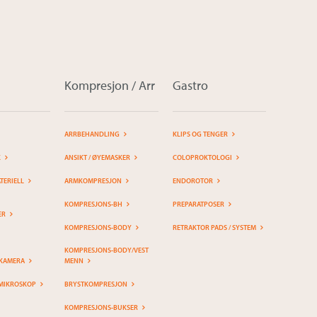
Kompresjon / Arr
Gastro
ARRBEHANDLING
KLIPS OG TENGER
K
ANSIKT / ØYEMASKER
COLOPROKTOLOGI
ERIELL
ARMKOMPRESJON
ENDOROTOR
KOMPRESJONS-BH
PREPARATPOSER
ER
KOMPRESJONS-BODY
RETRAKTOR PADS / SYSTEM
KOMPRESJONS-BODY/VEST
KAMERA
MENN
MIKROSKOP
BRYSTKOMPRESJON
KOMPRESJONS-BUKSER