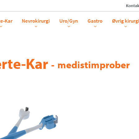
Kontak
te-Kar
Nevrokirurgi
Uro/Gyn
Gastro
Øvrig kirurg
rte-Kar
-
medistimprober