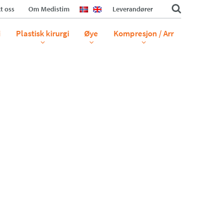
t oss
Om Medistim
Leverandører
i
Plastisk kirurgi
Øye
Kompresjon / Arr