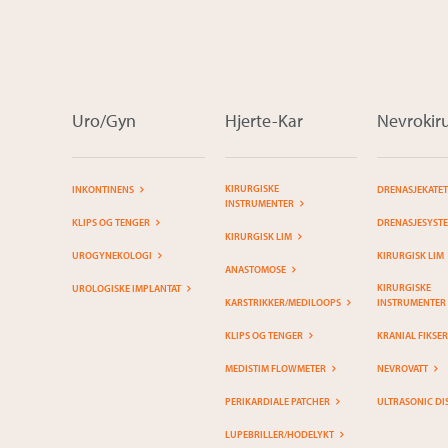
Uro/Gyn
Hjerte-Kar
Nevrokiru
KIRURGISKE
INKONTINENS
DRENASJEKATE
INSTRUMENTER
KLIPS OG TENGER
DRENASJESYST
KIRURGISK LIM
UROGYNEKOLOGI
KIRURGISK LIM
ANASTOMOSE
KIRURGISKE
UROLOGISKE IMPLANTAT
KARSTRIKKER/MEDILOOPS
INSTRUMENTER
KLIPS OG TENGER
KRANIAL FIKSE
MEDISTIM FLOWMETER
NEVROVATT
PERIKARDIALE PATCHER
ULTRASONIC DI
LUPEBRILLER/HODELYKT