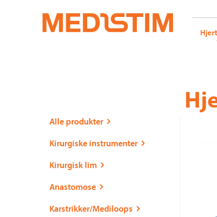
Medistim.no
G-KRBQ4866DB GT-WB2N53G
Hjer
Gå
Forstørre
Hje
til
skrift
innholdet
Alle produkter
Kirurgiske instrumenter
Kirurgisk lim
Anastomose
Karstrikker/Mediloops