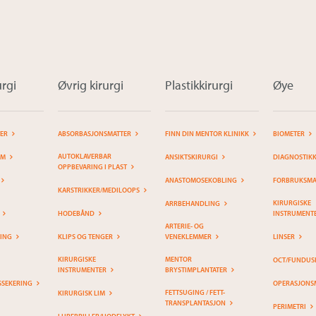
rgi
Øvrig kirurgi
Plastikkirurgi
Øye
TER
ABSORBASJONSMATTER
FINN DIN MENTOR KLINIKK
BIOMETER
AUTOKLAVERBAR
EM
ANSIKTSKIRURGI
DIAGNOSTIK
OPPBEVARING I PLAST
ANASTOMOSEKOBLING
FORBRUKSMAT
KARSTRIKKER/MEDILOOPS
KIRURGISKE
ARRBEHANDLING
HODEBÅND
INSTRUMENT
ARTERIE- OG
RING
KLIPS OG TENGER
VENEKLEMMER
LINSER
KIRURGISKE
MENTOR
OCT/FUNDUS
INSTRUMENTER
BRYSTIMPLANTATER
SSEKERING
OPERASJONS
FETTSUGING / FETT-
KIRURGISK LIM
TRANSPLANTASJON
PERIMETRI