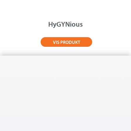
Om Medistim
About Medistim
HyGYNious
Leverandører
VIS PRODUKT