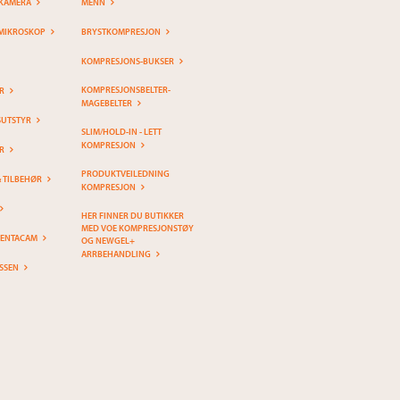
KAMERA
MENN
MIKROSKOP
BRYSTKOMPRESJON
KOMPRESJONS-BUKSER
KOMPRESJONSBELTER-
R
MAGEBELTER
SUTSTYR
SLIM/HOLD-IN - LETT
KOMPRESJON
R
PRODUKTVEILEDNING
& TILBEHØR
KOMPRESJON
HER FINNER DU BUTIKKER
MED VOE KOMPRESJONSTØY
PENTACAM
OG NEWGEL+
ARRBEHANDLING
SSEN