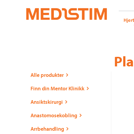
Medistim.no
G-KRBQ4866DB GT-WB2N53G
Hjer
Gå
Forstørre
Pla
til
skrift
innholdet
Alle produkter
Finn din Mentor Klinikk
Ansiktskirurgi
Anastomosekobling
Arrbehandling