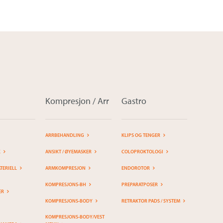
Kompresjon / Arr
Gastro
ARRBEHANDLING
KLIPS OG TENGER
K
ANSIKT / ØYEMASKER
COLOPROKTOLOGI
ERIELL
ARMKOMPRESJON
ENDOROTOR
KOMPRESJONS-BH
PREPARATPOSER
ER
KOMPRESJONS-BODY
RETRAKTOR PADS / SYSTEM
KOMPRESJONS-BODY/VEST