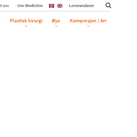
t oss
Om Medistim
Leverandører
i
Plastisk kirurgi
Øye
Kompresjon / Arr