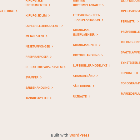
KIRURGISKE
MENTOR
OCT/FUNDUS
INSTRUMENTER
BRYSTIMPLANTATER
SSEKERING
OPERASJONS
FETTSUGING / FETT-
KIRURGISK LIM
TRANSPLANTASJON
PERIMETRI
LUPEBRILLER/HODELYKT
KIRURGISKE
PRØVEBRILLE
INSTRUMENTER
METALLSTENT
REFRAKSJON
KIRURGISKE NETT
NESETAMPONGER
SPALTELAMPE
KRYOBEHANDLING
PREPARATPOSER
SYNSTESTER 
LUPEBRILLER/HODELYKT
RETRAKTOR PADS / SYSTEM
TONOMETER
STRAMMEBÅND
SVAMPER
TOPOGRAFI/
SÅRLUKKING
SÅRBEHANDLING
MARKEDSPLA
ULTRALYD
TANNBESKYTTER
Built with
WordPress