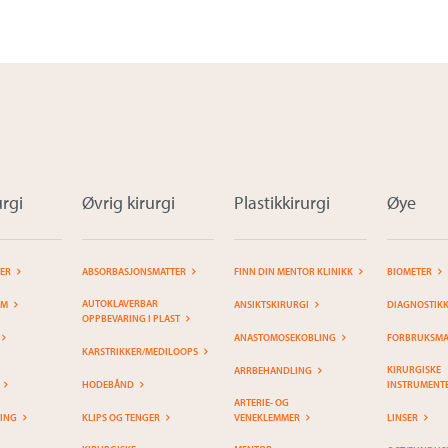
rgi
Øvrig kirurgi
Plastikkirurgi
Øye
TER
ABSORBASJONSMATTER
FINN DIN MENTOR KLINIKK
BIOMETER
AUTOKLAVERBAR
EM
ANSIKTSKIRURGI
DIAGNOSTIK
OPPBEVARING I PLAST
ANASTOMOSEKOBLING
FORBRUKSMAT
KARSTRIKKER/MEDILOOPS
KIRURGISKE
ARRBEHANDLING
HODEBÅND
INSTRUMENT
ARTERIE- OG
RING
KLIPS OG TENGER
VENEKLEMMER
LINSER