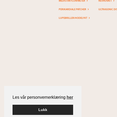
MEDISTIM FLOWMETER
NEVROVATT
PERIKARDIALE PATCHER
ULTRASONIC DI
LUPEBRILLER/HODELYKT
Les vår personvernerklæring
her
Lukk