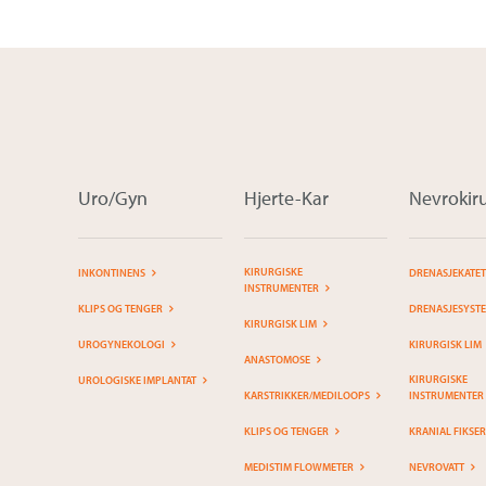
Uro/Gyn
Hjerte-Kar
Nevrokiru
KIRURGISKE
INKONTINENS
DRENASJEKATE
INSTRUMENTER
KLIPS OG TENGER
DRENASJESYST
KIRURGISK LIM
UROGYNEKOLOGI
KIRURGISK LIM
ANASTOMOSE
KIRURGISKE
UROLOGISKE IMPLANTAT
KARSTRIKKER/MEDILOOPS
INSTRUMENTER
KLIPS OG TENGER
KRANIAL FIKSE
MEDISTIM FLOWMETER
NEVROVATT