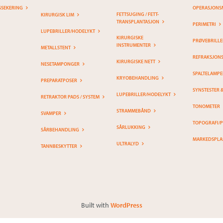
SSEKERING
OPERASJONS
FETTSUGING / FETT-
KIRURGISK LIM
TRANSPLANTASJON
PERIMETRI
LUPEBRILLER/HODELYKT
KIRURGISKE
PRØVEBRILLE
INSTRUMENTER
METALLSTENT
REFRAKSJON
KIRURGISKE NETT
NESETAMPONGER
SPALTELAMPE
KRYOBEHANDLING
PREPARATPOSER
SYNSTESTER 
LUPEBRILLER/HODELYKT
RETRAKTOR PADS / SYSTEM
TONOMETER
STRAMMEBÅND
SVAMPER
TOPOGRAFI/
SÅRLUKKING
SÅRBEHANDLING
MARKEDSPLA
ULTRALYD
TANNBESKYTTER
Built with
WordPress