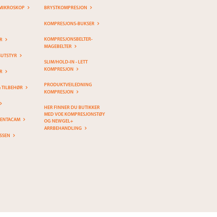
MIKROSKOP
BRYSTKOMPRESJON
KOMPRESJONS-BUKSER
KOMPRESJONSBELTER-
R
MAGEBELTER
SUTSTYR
SLIM/HOLD-IN - LETT
KOMPRESJON
R
PRODUKTVEILEDNING
& TILBEHØR
KOMPRESJON
HER FINNER DU BUTIKKER
MED VOE KOMPRESJONSTØY
PENTACAM
OG NEWGEL+
ARRBEHANDLING
SSEN