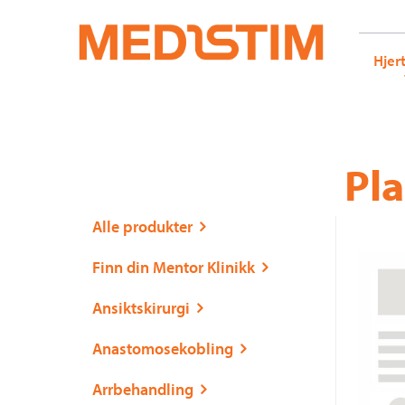
Medistim.no
G-KRBQ4866DB GT-WB2N53G
Hjer
Gå
Forstørre
Pla
til
skrift
innholdet
Alle produkter
Finn din Mentor Klinikk
Ansiktskirurgi
Anastomosekobling
Arrbehandling