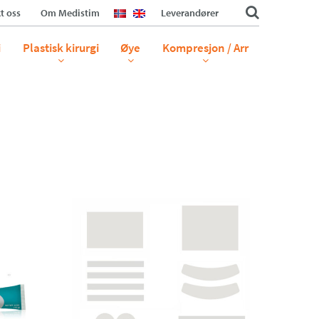
t oss
Om Medistim
Leverandører
i
Plastisk kirurgi
Øye
Kompresjon / Arr