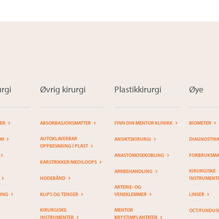
rgi
Øvrig kirurgi
Plastikkirurgi
Øye
TER
ABSORBASJONSMATTER
FINN DIN MENTOR KLINIKK
BIOMETER
AUTOKLAVERBAR
EM
ANSIKTSKIRURGI
DIAGNOSTIK
OPPBEVARING I PLAST
ANASTOMOSEKOBLING
FORBRUKSMAT
KARSTRIKKER/MEDILOOPS
KIRURGISKE
ARRBEHANDLING
HODEBÅND
INSTRUMENT
ARTERIE- OG
RING
KLIPS OG TENGER
VENEKLEMMER
LINSER
KIRURGISKE
MENTOR
OCT/FUNDUS
INSTRUMENTER
BRYSTIMPLANTATER