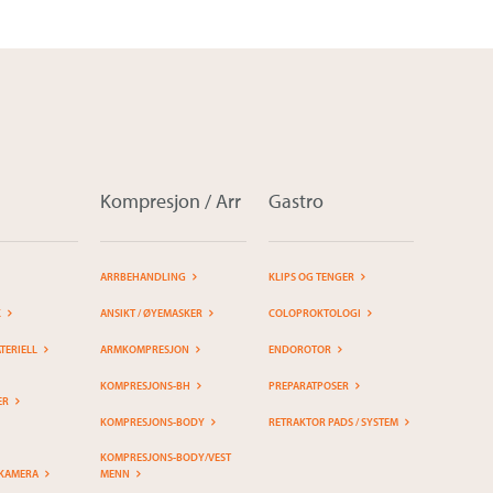
Kompresjon / Arr
Gastro
ARRBEHANDLING
KLIPS OG TENGER
K
ANSIKT / ØYEMASKER
COLOPROKTOLOGI
ERIELL
ARMKOMPRESJON
ENDOROTOR
KOMPRESJONS-BH
PREPARATPOSER
ER
KOMPRESJONS-BODY
RETRAKTOR PADS / SYSTEM
KOMPRESJONS-BODY/VEST
KAMERA
MENN