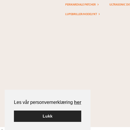
PERIKARDIALE PATCHER
ULTRASONIC DI
LUPEBRILLER/HODELYKT
Les vår personvernerklæring
her
Lukk